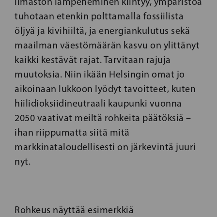
ilmaston lämpeneminen kiihtyy, ympäristöä
tuhotaan etenkin polttamalla fossiilista
öljyä ja kivihiiltä, ja energiankulutus sekä
maailman väestömäärän kasvu on ylittänyt
kaikki kestävät rajat. Tarvitaan rajuja
muutoksia. Niin ikään Helsingin omat jo
aikoinaan lukkoon lyödyt tavoitteet, kuten
hiilidioksiidineutraali kaupunki vuonna
2050 vaativat meiltä rohkeita päätöksiä –
ihan riippumatta siitä mitä
markkinataloudellisesti on järkevintä juuri
nyt.
Rohkeus näyttää esimerkkiä