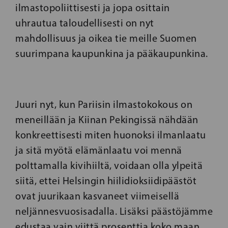
ilmastopoliittisesti ja jopa osittain
uhrautua taloudellisesti on nyt
mahdollisuus ja oikea tie meille Suomen
suurimpana kaupunkina ja pääkaupunkina.
Juuri nyt, kun Pariisin ilmastokokous on
meneillään ja Kiinan Pekingissä nähdään
konkreettisesti miten huonoksi ilmanlaatu
ja sitä myötä elämänlaatu voi mennä
polttamalla kivihiiltä, voidaan olla ylpeitä
siitä, ettei Helsingin hiilidioksiidipäästöt
ovat juurikaan kasvaneet viimeisellä
neljännesvuosisadalla. Lisäksi päästöjämme
edustaa vain viittä prosenttia koko maan