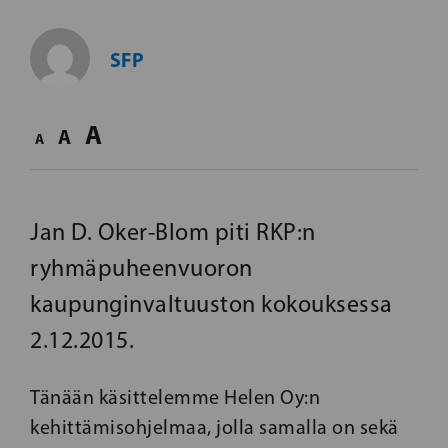
SFP
A
A
A
Jan D. Oker-Blom piti RKP:n
ryhmäpuheenvuoron
kaupunginvaltuuston kokouksessa
2.12.2015.
Tänään käsittelemme Helen Oy:n
kehittämisohjelmaa, jolla samalla on sekä