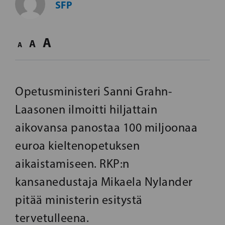
SFP
A
A
A
Opetusministeri Sanni Grahn-
Laasonen ilmoitti hiljattain
aikovansa panostaa 100 miljoonaa
euroa kieltenopetuksen
aikaistamiseen. RKP:n
kansanedustaja Mikaela Nylander
pitää ministerin esitystä
tervetulleena.