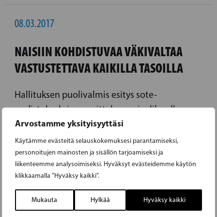
08.03.2017
NAISIIN KOHDISTUVAA VÄKIVALTAA
VASTUSTETTAVA KAIKILLA TASOILLA
Hallituksen puolivalmis esitys sote-
uudistukseksi suunnittelee sosiaalihuollon
Arvostamme yksityisyyttäsi
siirtoa kunnista maakuntiin. RKP:n
puheenjohtaja Anna-Maja Henriksson
Käytämme evästeitä selauskokemuksesi parantamiseksi,
painottaa ennaltaehkäisevän työn
personoitujen mainosten ja sisällön tarjoamiseksi ja
liikenteemme analysoimiseksi. Hyväksyt evästeidemme käytön
turvaamisen tärkeyttä sote-uudistuksen
klikkaamalla ”Hyväksy kaikki”.
yhteydessä.
Mukauta
Hylkää
Hyväksy kaikki
LUE EDELLINEN ARTIKKELI