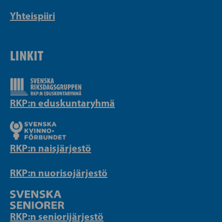
Yhteispiiri
LINKIT
RKP:n eduskuntaryhmä
RKP:n naisjärjestö
RKP:n nuorisojärjestö
RKP:n seniorijärjestö