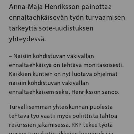
Anna-Maja Henriksson painottaa
ennaltaehkäisevän työn turvaamisen
tärkeyttä sote-uudistuksen
yhteydessä.
– Naisiin kohdistuvan väkivallan
ennaltaehkäisyä on tehtävä monitasoisesti.
Kaikkien kuntien on nyt luotava ohjelmat
naisiin kohdistuvan väkivallan
ennaltaehkäisemiseksi, Henriksson sanoo.
Turvallisemman yhteiskunnan puolesta
tehtävä työ vaatii myös poliittista tahtoa
resurssien jakamisessa. RKP tekee työtä
uusien turvakotipaikkojen luomiseksi ja