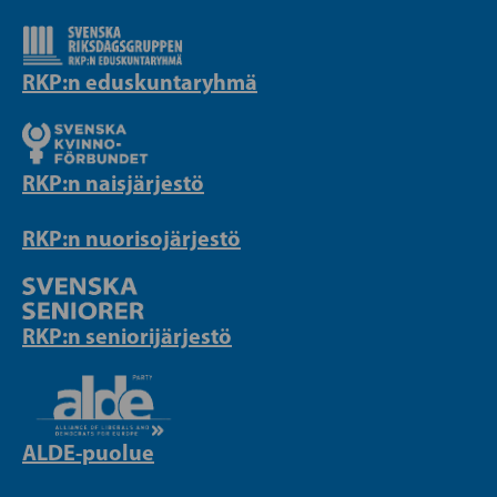
RKP:n eduskuntaryhmä
RKP:n naisjärjestö
RKP:n nuorisojärjestö
RKP:n seniorijärjestö
ALDE-puolue