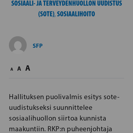
SOSIAALI- JA TERVEYDENHUOLLON UUDISTUS
(SOTE)
SOSIAALIHOITO
,
SFP
A
A
A
Hallituksen puolivalmis esitys sote-
uudistukseksi suunnittelee
sosiaalihuollon siirtoa kunnista
maakuntiin. RKP:n puheenjohtaja