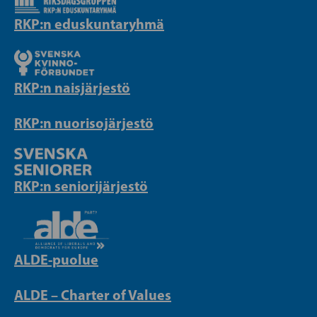
RKP:n eduskuntaryhmä
RKP:n naisjärjestö
RKP:n nuorisojärjestö
RKP:n seniorijärjestö
ALDE-puolue
ALDE – Charter of Values