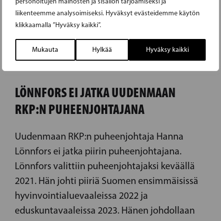
personoitujen mainosten ja sisällön tarjoamiseksi ja
liikenteemme analysoimiseksi. Hyväksyt evästeidemme käytön
klikkaamalla ”Hyväksy kaikki”.
Mukauta
Hylkää
Hyväksy kaikki
23.02.2024
LÖNNFORS EI JATKA UUDENMAAN
RKP:N PUHEENJOHTAJANA
Uudenmaan RKP:n puheenjohtaja Hanna
Lönnfors ei jatka piirin puheenjohtajana.
Lönnfors valittiin puheenjohtajaksi keväällä
2021. Hän johti piiriä Suomen ensimmäisissä
hyvinvointialuevaaleissa 2022 ja
eduskuntavaaleissa 2023. Hänen johdollaan