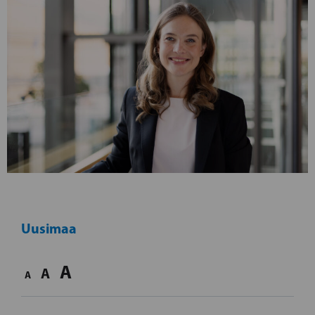
Uusimaa
A
A
A