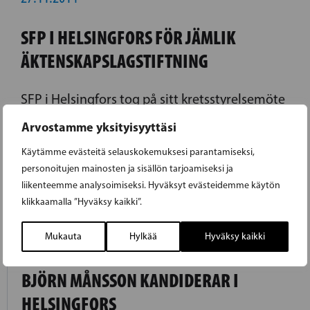
SFP I HELSINGFORS FÖR JÄMLIK
ÄKTENSKAPSLAGSTIFTNING
SFP i Helsingfors tog på sitt kretsstyrelsemöte
idag ställning för en könsneutral
Arvostamme yksityisyyttäsi
äktenskapslagstiftning.
Käytämme evästeitä selauskokemuksesi parantamiseksi,
personoitujen mainosten ja sisällön tarjoamiseksi ja
LUE EDELLINEN ARTIKKELI
liikenteemme analysoimiseksi. Hyväksyt evästeidemme käytön
klikkaamalla ”Hyväksy kaikki”.
28.11.2014
Mukauta
Hylkää
Hyväksy kaikki
BJÖRN MÅNSSON KANDIDERAR I
HELSINGFORS