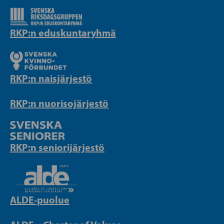
RKP:n eduskuntaryhmä
RKP:n naisjärjestö
RKP:n nuorisojärjestö
RKP:n seniorijärjestö
ALDE-puolue