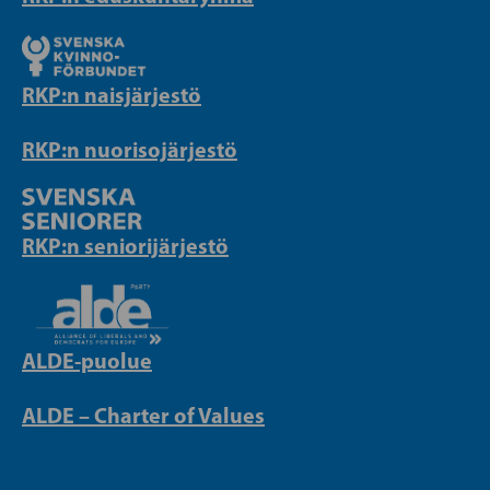
RKP:n naisjärjestö
RKP:n nuorisojärjestö
RKP:n seniorijärjestö
ALDE-puolue
ALDE – Charter of Values