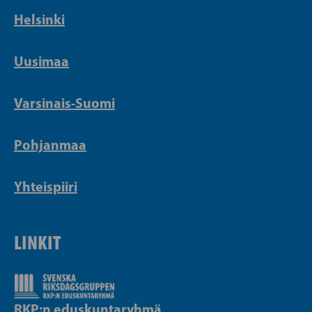
Helsinki
Uusimaa
Varsinais-Suomi
Pohjanmaa
Yhteispiiri
LINKIT
RKP:n eduskuntaryhmä