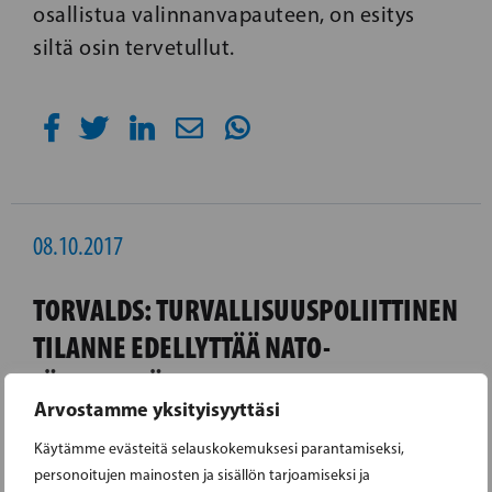
osallistua valinnanvapauteen, on esitys
siltä osin tervetullut.
08.10.2017
TORVALDS: TURVALLISUUSPOLIITTINEN
TILANNE EDELLYTTÄÄ NATO-
JÄSENYYTTÄ
Arvostamme yksityisyyttäsi
RKP:n presidenttiehdokas Nils Torvaldsin
Käytämme evästeitä selauskokemuksesi parantamiseksi,
mukaan Suomen ja Euroopan
personoitujen mainosten ja sisällön tarjoamiseksi ja