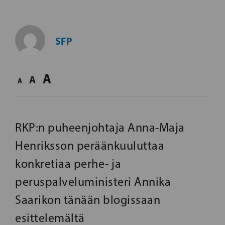
SFP
A
A
A
RKP:n puheenjohtaja Anna-Maja
Henriksson peräänkuuluttaa
konkretiaa perhe- ja
peruspalveluministeri Annika
Saarikon tänään blogissaan
esittelemältä