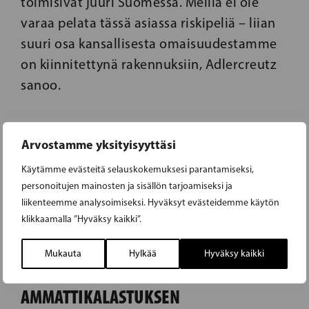
toimisivat juuri Suomessa. Meillä ei ole
varaa pelata tässä asiassa riskipeliä – liian
suuri osa kansallisesta omaisuudestamme
on kiinnitettynä rakennuksiin, Adlercreutz
sanoo.
Arvostamme yksityisyyttäsi
Käytämme evästeitä selauskokemuksesi parantamiseksi,
personoitujen mainosten ja sisällön tarjoamiseksi ja
liikenteemme analysoimiseksi. Hyväksyt evästeidemme käytön
04.05.2016
klikkaamalla ”Hyväksy kaikki”.
KALASTUSVAKUUTUSJÄRJESTELMÄN
Mukauta
Hylkää
Hyväksy kaikki
LEIKKAUKSET UHKAAVAT
AMMATTIKALASTUKSEN