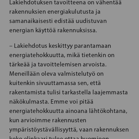
Lakiehdotuksen tavoitteena on vähentää
rakennuksien energiakulutusta ja
samanaikaisesti edistää uudistuvan
energian käyttöä rakennuksissa.
– Lakiehdotus keskittyy parantamaan
energiatehokkuutta, mikä tietenkin on
tärkeää ja tavoittelemisen arvoista.
Meneillään oleva valmistelutyö on
kuitenkin sivuuttamassa sen, että
rakentamista tulisi tarkastella laajemmasta
näkökulmasta. Emme voi pitää
energiatehokkuutta ainoana lähtökohtana,
kun arvioimme rakennusten
ympäristöystävällisyyttä, vaan rakennuksen
koko elinkaari tulee ottaa huomioon.