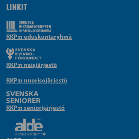
LINKIT
RKP:n eduskuntaryhmä
RKP:n naisjärjestö
RKP:n nuorisojärjestö
RKP:n seniorijärjestö