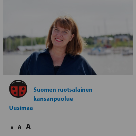
Suomen ruotsalainen
kansanpuolue
Uusimaa
A
A
A