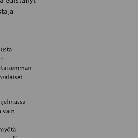
a edistänyt
taja
usta.
en
vertaisemman
nsalaiset
i.
hjelmassa
a vain
myötä.