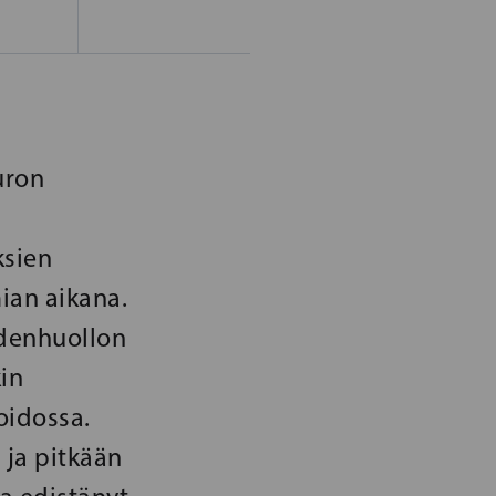
uron
ksien
ian aikana.
ydenhuollon
in
oidossa.
 ja pitkään