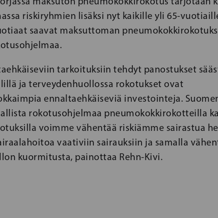
Norjassa maksuton pneumokokkirokotus tarjotaan k
ssa riskiryhmien lisäksi nyt kaikille yli 65-vuotiaill
-vuotiaat saavat maksuttoman pneumokokkirokotuk
okotusohjelmaa.
taehkäiseviin tarkoituksiin tehdyt panostukset sää
älillä ja terveydenhuollossa rokotukset ovat
kkaimpia ennaltaehkäiseviä investointeja. Suomen
allista rokotusohjelmaa pneumokokkirokotteilla kaik
okotuksilla voimme vähentää riskiämme sairastua h
airaalahoitoa vaativiin sairauksiin ja samalla vähe
lon kuormitusta, painottaa Rehn-Kivi.