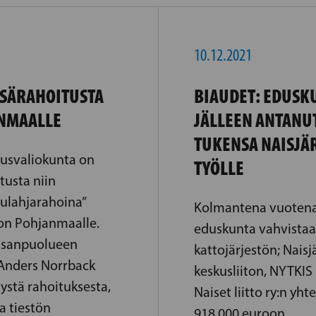
10.12.2021
ISÄRAHOITUSTA
BIAUDET: EDUSK
ANMAALLE
JÄLLEEN ANTANU
TUKENSA NAISJÄ
usvaliokunta on
TYÖLLE
tusta niin
lulahjarahoina”
Kolmantena vuotena
on Pohjanmaalle.
eduskunta vahvista
nsanpuolueen
kattojärjestön; Naisj
Anders Norrback
keskusliiton, NYTKIS 
ystä rahoituksesta,
Naiset liitto ry:n yh
a tiestön
918 000 euroon.