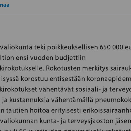
maa
nvaliokunta teki poikkeuksellisen 650 000 e
ltion ensi vuoden budjettiin
rokotukselle. Rokotusten merkitys sairau
isyssä korostuu entisestään koronaepidem
rokotukset vähentävät sosiaali- ja terve
 ja kustannuksia vähentämällä pneumokok
 tautien hoitoa erityisesti erikoissairaanh
nvaliokunnan kunta- ja terveysjaoston jäsen