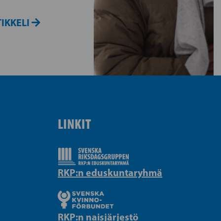
IKKELI
LINKIT
RKP:n eduskuntaryhmä
RKP:n naisjärjestö