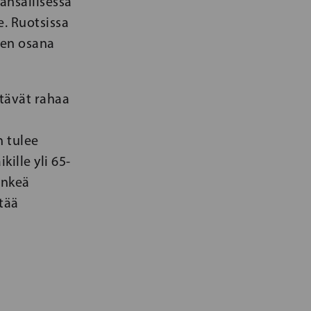
ansallisessa
e. Ruotsissa
sen osana
stävät rahaa
 tulee
ille yli 65-
enkeä
ntää