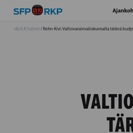
Ajankoh
sfp.fi
/
Uutiset
/
Rehn-Kivi: Valtiovarainvaliokunnalta tärkeä bud
VALTI
TÄ