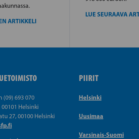
aakunnassa.
LUE SEURAAVA ART
EN ARTIKKELI
UETOIMISTO
PIIRIT
Helsinki
n (09) 693 070
, 00101 Helsinki
Uusimaa
atu 27, 00100 Helsinki
fp.fi
Varsinais-Suomi