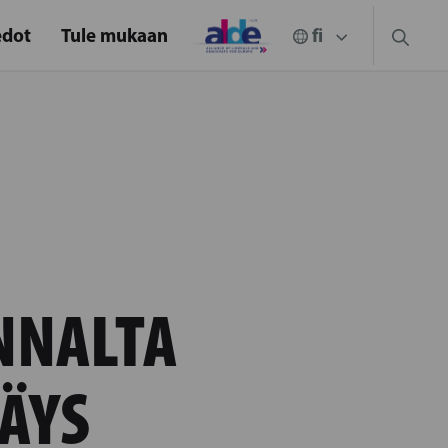
edot
Tule mukaan
NNALTA
ÄYS