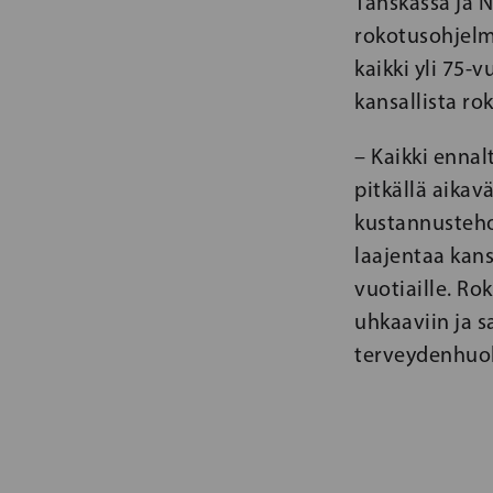
Tanskassa ja 
rokotusohjelma
kaikki yli 75
kansallista r
– Kaikki ennal
pitkällä aikav
kustannusteho
laajentaa kans
vuotiaille. R
uhkaaviin ja s
terveydenhuol