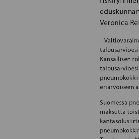
riskiryhmie
eduskunnan
Veronica Reh
– Valtiovarain
talousarvioes
Kansallisen ro
talousarvioes
pneumokokkiro
eriarvoiseen 
Suomessa pneu
maksutta toista
kantasolusiirt
pneumokokkir