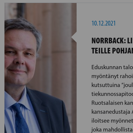
10.12.2021
NORRBACK: L
TEILLE POHJ
Eduskunnan talo
myöntänyt rahoi
kutsuttuina ”jou
tiekunnossapito
Ruotsalaisen ka
kansanedustaja 
iloitsee myönnet
joka mahdollista