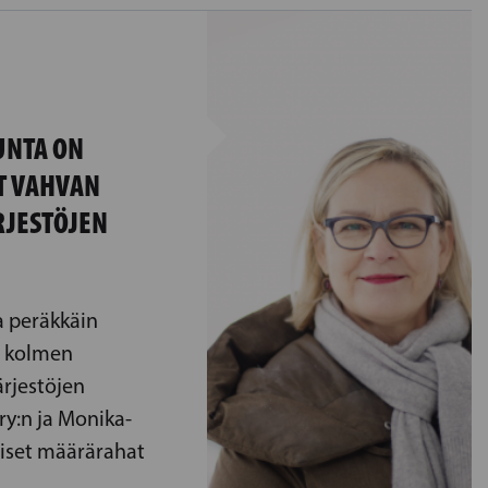
UNTA ON
T VAHVAN
RJESTÖJEN
 peräkkäin
a kolmen
ärjestöjen
ry:n ja Monika-
teiset määrärahat