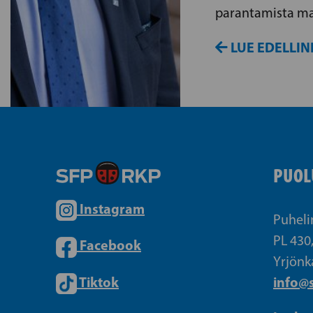
parantamista m
LUE EDELLIN
PUOL
Instagram
Puheli
PL 430
Facebook
Yrjönk
Tiktok
info@s