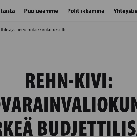
taista
Puolueemme
Politiikkamme
Yhteysti
jettilisäys pneumokokkirokotukselle
REHN-KIVI:
OVARAINVALIOKU
RKEÄ BUDJETTILIS