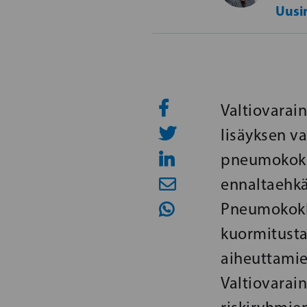
Uusi
Valtiovarai
lisäyksen va
pneumokokki
ennaltaehkä
Pneumokokki
kuormitusta
aiheuttamien
Valtiovarai