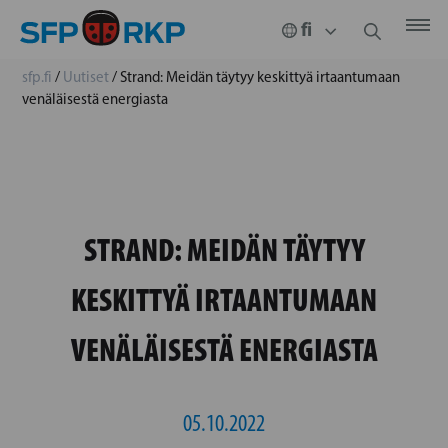
sfp.fi
/
Uutiset
/
Strand: Meidän täytyy keskittyä irtaantumaan
venäläisestä energiasta
STRAND: MEIDÄN TÄYTYY
KESKITTYÄ IRTAANTUMAAN
VENÄLÄISESTÄ ENERGIASTA
05.10.2022