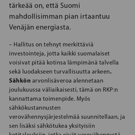
tärkeää on, että Suomi
mahdollisimman pian irtaantuu
Venäjän energiasta.
– Hallitus on tehnyt merkittäviä
investointeja, jotta kaikki suomalaiset
voisivat pitää kotinsa lämpimänä talvella
.
sekä luodakseen turvallisuutta arkeen
Sähkön
arvonlisäveroa alennetaan
joulukuussa väliaikaisesti, tämä on RKP:n
kannattama toimenpide. Myös
sähkökustannusten
verovähennysjärjestelmää suunnitellaan, ja
sen lisäksi sähkötukea yksityisiin
kotitalouksiin, jotka eivät verovähennystä