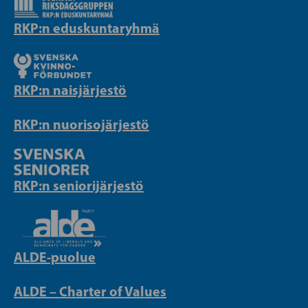
RKP:n eduskuntaryhmä
RKP:n naisjärjestö
RKP:n nuorisojärjestö
RKP:n seniorijärjestö
ALDE-puolue
ALDE – Charter of Values