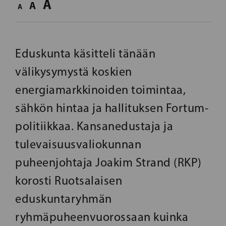
A
A
A
Eduskunta käsitteli tänään
välikysymystä koskien
energiamarkkinoiden toimintaa,
sähkön hintaa ja hallituksen Fortum-
politiikkaa. Kansanedustaja ja
tulevaisuusvaliokunnan
puheenjohtaja Joakim Strand (RKP)
korosti Ruotsalaisen
eduskuntaryhmän
ryhmäpuheenvuorossaan kuinka