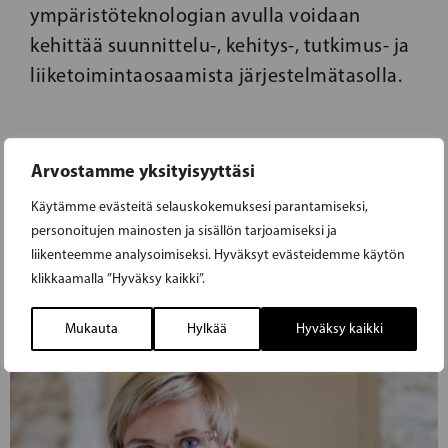
ympäristöteknologian avulla voidaan
kehittää suunnittelu-, kehitys-, tutkimus- ja
liiketoimintaosaamista järjestelmätasolla.
Arvostamme yksityisyyttäsi
Käytämme evästeitä selauskokemuksesi parantamiseksi,
personoitujen mainosten ja sisällön tarjoamiseksi ja
liikenteemme analysoimiseksi. Hyväksyt evästeidemme käytön
klikkaamalla ”Hyväksy kaikki”.
Mukauta
Hylkää
Hyväksy kaikki