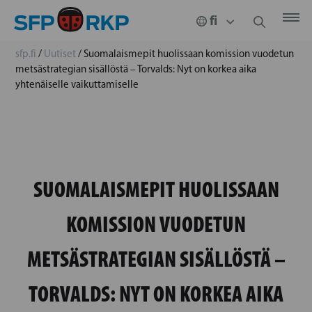
sfp.fi
/
Uutiset
/
Suomalaismepit huolissaan komission vuodetun
metsästrategian sisällöstä – Torvalds: Nyt on korkea aika
yhtenäiselle vaikuttamiselle
SUOMALAISMEPIT HUOLISSAAN
KOMISSION VUODETUN
METSÄSTRATEGIAN SISÄLLÖSTÄ –
TORVALDS: NYT ON KORKEA AIKA