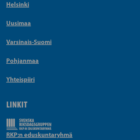
Helsinki
Uusimaa
Varsinais-Suomi
Pohjanmaa
Yhteispiiri
LINKIT
RKP:n eduskuntaryhmä