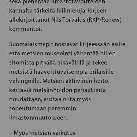
sekä pienentää ilmastotavoitteiden
kannalta tärkeitä hiilinieluja, kirjeen
allekirjoittanut Nils Torvalds (RKP/Renew)
kommentoi.
Suomalaismepit nostavat kirjeessään esille,
että metsien museointi vähentää hiilen
sitomista pitkällä aikavälillä ja tekee
metsistä haavoittuvaisempia erilaisille
vahingoille. Metsien aktiivinen hoito,
kestäviä metsänhoidon periaatteita
noudattaen, auttaa niitä myös
sopeutumaan paremmin
ilmastonmuutokseen.
– Myös metsien vaikutus