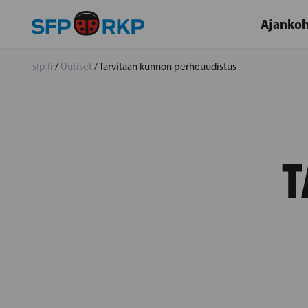
Ajankoh
sfp.fi
/
Uutiset
/
Tarvitaan kunnon perheuudistus
T