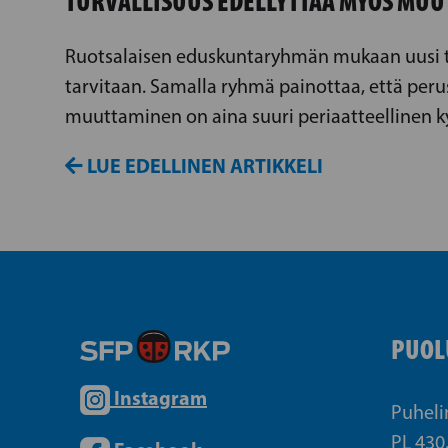
TURVALLISUUS EDELLYTTÄÄ MYÖS MUU
Ruotsalaisen eduskuntaryhmän mukaan uusi t
tarvitaan. Samalla ryhmä painottaa, että peru
muuttaminen on aina suuri periaatteellinen 
LUE EDELLINEN ARTIKKELI
PUOL
Instagram
Puheli
PL 430