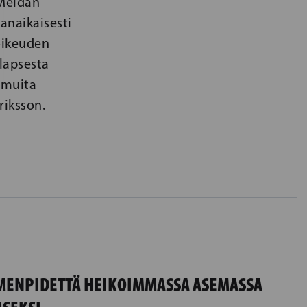
 Meidän
anaikaisesti
 oikeuden
 lapsesta
 muita
riksson.
IMENPIDETTÄ HEIKOIMMASSA ASEMASSA