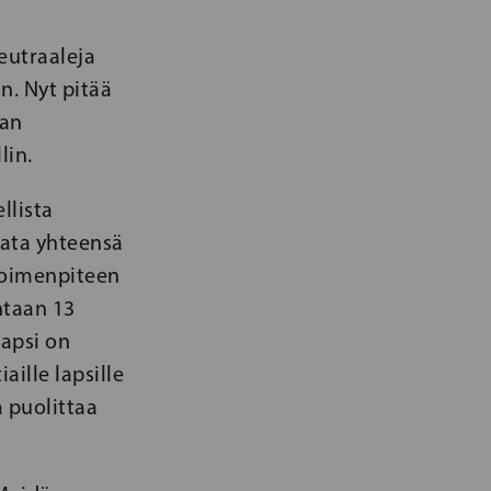
neutraaleja
n. Nyt pitää
aan
lin.
llista
ata yhteensä
toimenpiteen
ntaan 13
lapsi on
aille lapsille
 puolittaa