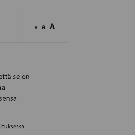
A
A
A
että se on
aa
ksensa
ituksessa