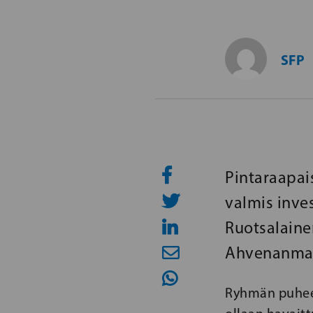
SFP
Pintaraapais
valmis inve
Ruotsalaine
Ahvenanmaa
Ryhmän puheen