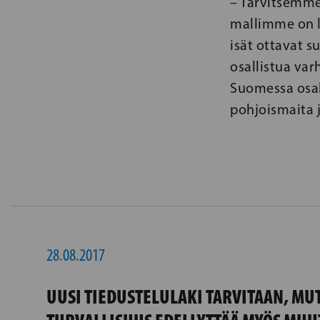
– Tarvitsemme
mallimme on la
isät ottavat s
osallistua var
Suomessa osal
pohjoismaita 
28.08.2017
UUSI TIEDUSTELULAKI TARVITAAN, MU