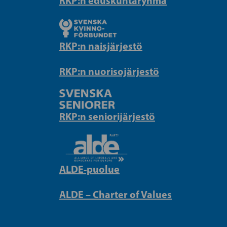
RKP:n eduskuntaryhmä
RKP:n naisjärjestö
RKP:n nuorisojärjestö
RKP:n seniorijärjestö
ALDE-puolue
ALDE – Charter of Values