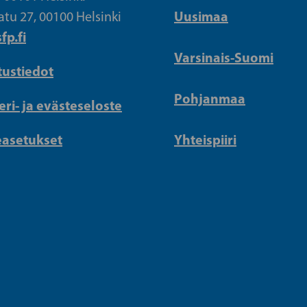
Uusimaa
atu 27, 00100 Helsinki
fp.fi
Varsinais-Suomi
tustiedot
Pohjanmaa
eri- ja evästeseloste
easetukset
Yhteispiiri