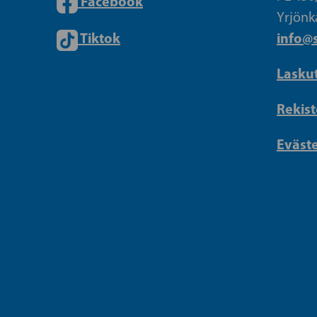
Facebook
Yrjönk
Tiktok
info@s
Lasku
Rekist
Eväst