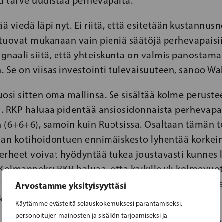
u tarve uudistaa perhevapaita.
ää viedä läpi nyt. Ei riitä, että esitetään kustannus
 tuovat mukanaan vain pieniä säätöjä perhevapaisii
ignaali siitä, että yhteiskunta on valmis panostam
n. Se on viisas investointi tulevaisuuteen, sanoo Wal
vuosi sitten oma mallinsa. Se sisältää kolme perustee
. RKP haluaa pidentää ansiosidonnaista perhevapa
 (6+6+6), samoin kuin Ruotsissa. Osaltaan tämän 
aan kotihoidontuen ennimäiskesto lyhentää korkei
erheet voivat hyödyntää tukea joustavasti kunnes 
Kolmanneksi RKP haluaa, että kaikille yli kolmevuoti
tuntia maksutonta varhaiskasvatusta, mikä voi jopa
Arvostamme yksityisyyttäsi
ksut.
Käytämme evästeitä selauskokemuksesi parantamiseksi,
personoitujen mainosten ja sisällön tarjoamiseksi ja