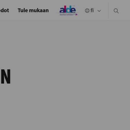
edot
Tule mukaan
ON