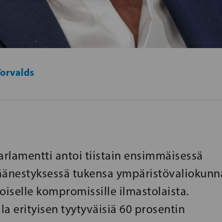
Torvalds
rlamentti antoi tiistain ensimmäisessä
äänestyksessä tukensa ympäristövaliokunn
iselle kompromissille ilmastolaista.
a erityisen tyytyväisiä 60 prosentin