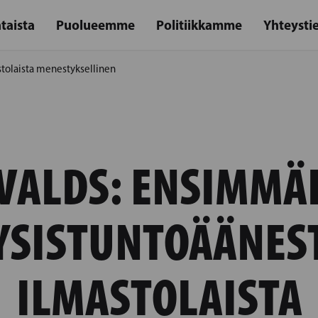
taista
Puolueemme
Politiikkamme
Yhteysti
stolaista menestyksellinen
VALDS: ENSIMMÄ
YSISTUNTOÄÄNES
ILMASTOLAISTA