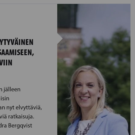
YYTYVÄINEN
SAAMISEEN,
VIIN
n jälleen
isin
n nyt elvyttäviä,
äviä ratkaisuja.
ra Bergqvist