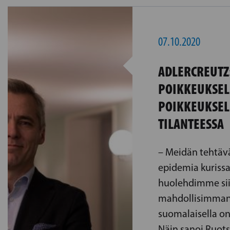
07.10.2020
ADLERCREUTZ
POIKKEUKSEL
POIKKEUKSEL
TILANTEESSA
– Meidän tehtäv
epidemia kuriss
huolehdimme siit
mahdollisimman
suomalaisella o
Näin sanoi Ruots