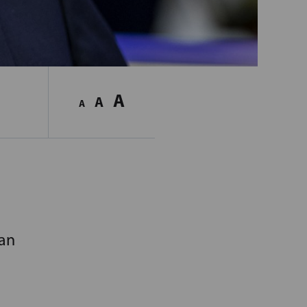
A
A
A
an