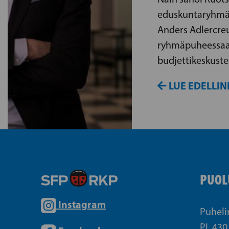
eduskuntaryhmä
Anders Adlercre
ryhmäpuheessa
budjettikeskuste
LUE EDELLIN
PUOL
Instagram
Puheli
PL 430