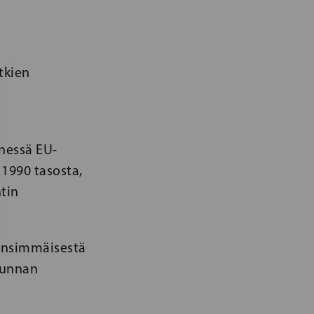
tkien
nessä EU-
 1990 tasosta,
tin
 ensimmäisestä
kunnan