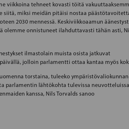
e viikkoina tehneet kovasti töitä vakuuttaaksem
 siitä, miksi meidän pitäisi nostaa päästötavoite
uoteen 2030 mennessä. Keskiviikkoaamun äänestyst
tä olemme onnistuneet ilahduttavasti tähän asti, Ni
estykset ilmastolain muista osista jatkuvat
apäivällä, jolloin parlamentti ottaa kantaa myös koko
uomenna torstaina, tuleeko ympäristövaliokunnan
a parlamentin lähtökohta tulevissa neuvotteluissa
enmaiden kanssa, Nils Torvalds sanoo