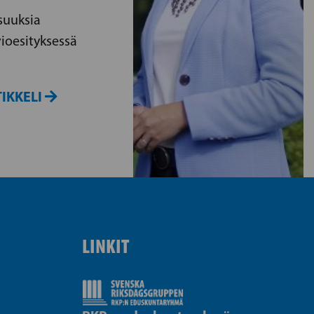
suuksia
vioesityksessä
IKKELI
LINKIT