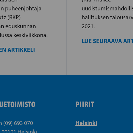
n puheenjohtaja
uudistumismahdolli
utz (RKP)
hallituksen talousar
an eduskunnan
2021.
lussa keskiviikkona.
LUE SEURAAVA ART
EN ARTIKKELI
UETOIMISTO
PIIRIT
Helsinki
n (09) 693 070
, 00101 Helsinki