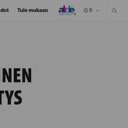
edot
Tule mukaan
INEN
TYS