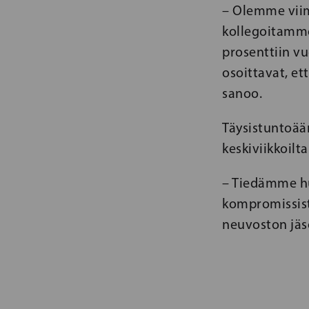
– Olemme viim
kollegoitamme
prosenttiin v
osoittavat, et
sanoo.
Täysistuntoään
keskiviikkoilt
– Tiedämme h
kompromissist
neuvoston jäs