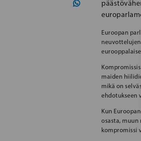
päästövähe
europarlame
Euroopan parl
neuvottelujen
eurooppalaisek
Kompromissis
maiden hiilidi
mikä on selvä
ehdotukseen v
Kun Euroopan 
osasta, muun 
kompromissi vo