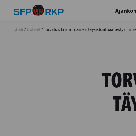
Ajankoh
sfp.fi
/
Uutiset
/
Torvalds: Ensimmäinen täysistuntoäänestys ilma
TOR
TÄ