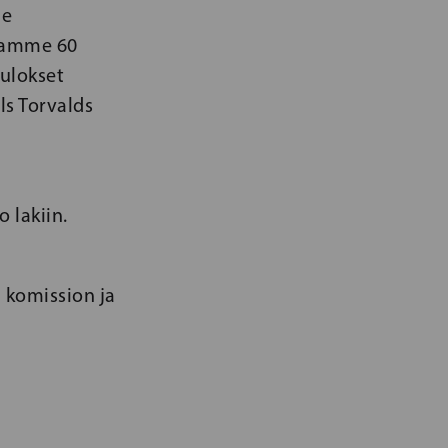
me
ttamme 60
ulokset
ls Torvalds
 lakiin.
 komission ja