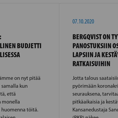
07.10.2020
:
BERGQVIST ON T
LINEN BUDJETTI
PANOSTUKSIIN O
LISESSA
LAPSIIN JA KESTÄ
RATKAISUIHIN
ämme on nyt pitää
Jotta talous saataisii
a samalla kun
pyörimään koronakri
ä, että
seurauksena, tarvitaa
 monella
pitkäaikaisia ​​ja kest
n huomenna töitä.
Kansanedustaja Sand
alaisen
(RKP) näkee