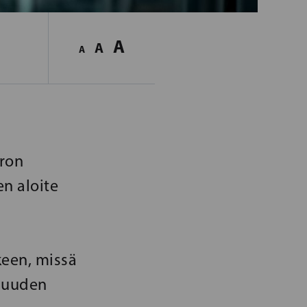
A
A
A
uron
en aloite
keen, missä
i uuden