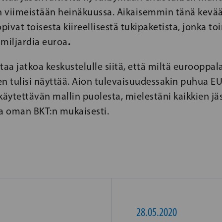
in viimeistään heinäkuussa. Aikaisemmin tänä kevä
opivat toisesta kiireellisestä tukipaketista, jonka t
.
 miljardia euroa
a jatkoa keskustelulle siitä, että miltä eurooppal
n tulisi näyttää. Aion tulevaisuudessakin puhua EU
käytettävän mallin puolesta, mielestäni kaikkien 
tua oman BKT:n mukaisesti.
28.05.2020