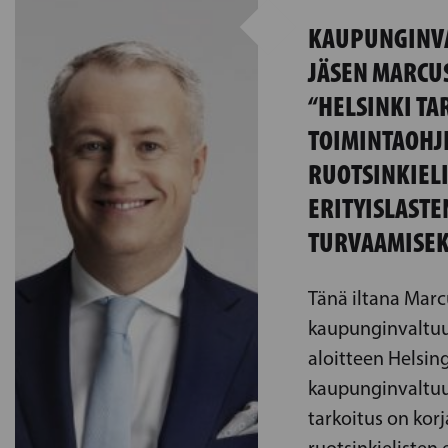
KAUPUNGINV
JÄSEN MARCU
“HELSINKI TA
TOIMINTAOH
RUOTSINKIEL
ERITYISLASTE
TURVAAMISEK
Tänä iltana Marc
kaupunginvaltuut
aloitteen Helsin
kaupunginvaltuus
tarkoitus on kor
ruotsinkielisten 