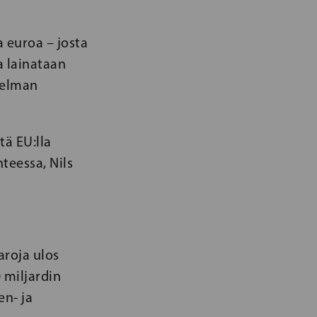
a euroa – josta
a lainataan
selman
ä EU:lla
teessa, Nils
aroja ulos
 miljardin
en- ja