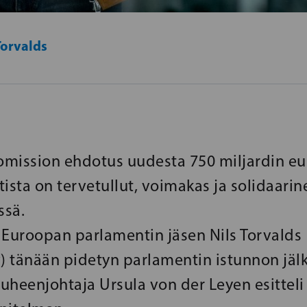
Torvalds
mission ehdotus uudesta 750 miljardin e
ista on tervetullut, voimakas ja solidaarin
ssä.
 Euroopan parlamentin jäsen Nils Torvalds
 tänään pidetyn parlamentin istunnon jäl
uheenjohtaja Ursula von der Leyen esittel