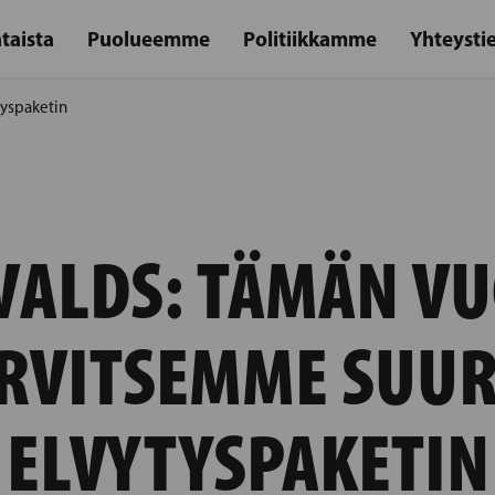
taista
Puolueemme
Politiikkamme
Yhteysti
tyspaketin
VALDS: TÄMÄN VU
RVITSEMME SUU
ELVYTYSPAKETIN