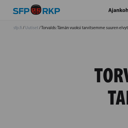
Ajankoh
sfp.fi
/
Uutiset
/
Torvalds: Tämän vuoksi tarvitsemme suuren elvy
TOR
TA