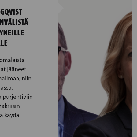
RGQVIST
NVÄLISTÄ
YNEILLE
LLE
uomalaista
at jääneet
aailmaa, niin
assa,
 purjehtiviin
nakriisin
aa käydä