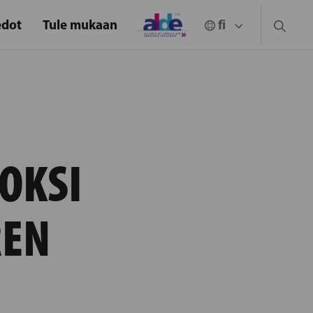
edot
Tule mukaan
OKSI
REN