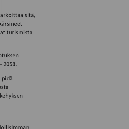
arkoittaa sitä,
kärsineet
vat turismista
dotuksen
– 2058.
 pidä
esta
skehyksen
dollisimman