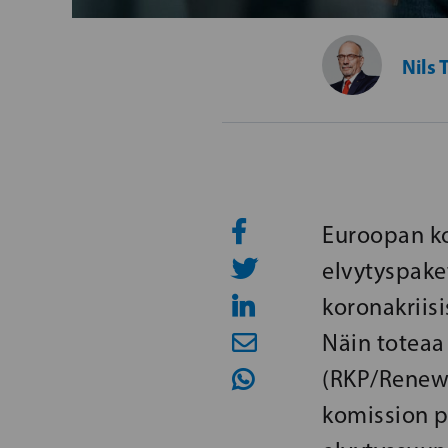
Nils 
Euroopan ko
elvytyspaket
koronakriisi
Näin toteaa
(RKP/Renew)
komission p