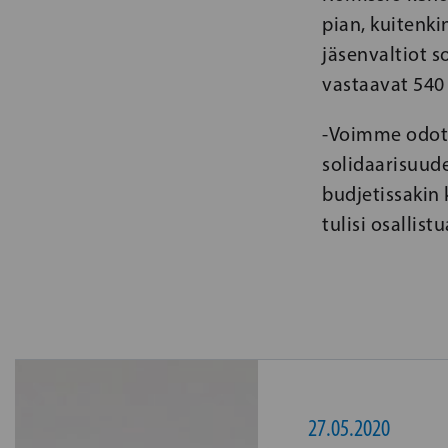
pian, kuitenk
jäsenvaltiot s
vastaavat 540
-Voimme odotta
solidaarisuude
budjetissakin 
tulisi osallis
27.05.2020