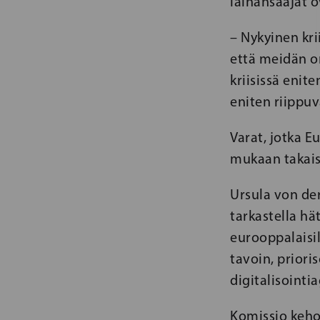
lainansaajat ov
– Nykyinen kri
että meidän on
kriisissä enit
eniten riippuv
Varat, jotka 
mukaan takais
Ursula von der
tarkastella h
eurooppalaisil
tavoin, priori
digitalisointia
Komissio keho