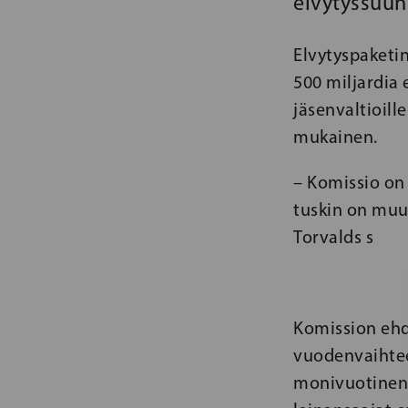
elvytyssuun
Elvytyspaketin
500 miljardia
jäsenvaltioil
mukainen.
– Komissio on
tuskin on muut
Torvalds s
Komission ehd
vuodenvaihteen
monivuotinen 