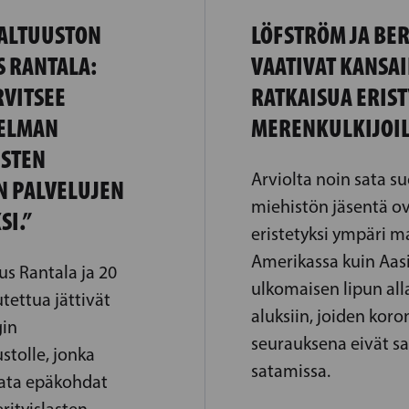
ALTUUSTON
LÖFSTRÖM JA BE
S RANTALA:
VAATIVAT KANSAI
RVITSEE
RATKAISUA ERIST
JELMAN
MERENKULKIJOI
ISTEN
Arviolta noin sata s
N PALVELUJEN
miehistön jäsentä ov
SI.”
eristetyksi ympäri m
Amerikassa kuin Aasi
us Rantala ja 20
ulkomaisen lipun alla
ettua jättivät
aluksiin, joiden koro
gin
seurauksena eivät s
tolle, jonka
satamissa.
jata epäkohdat
erityislasten