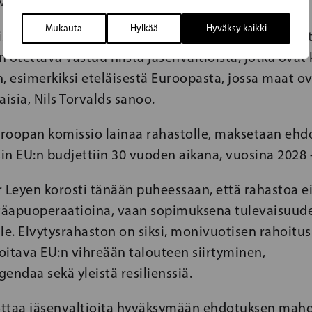
at Italia ja Espanja.
Mukauta
Hylkää
Hyväksy kaikki
isi koettelee eurooppalaista solidaarisuutta. Tämä t
 otettava vastuu niistä jäsenvaltioista, jotka ovat 
en, esimerkiksi eteläisestä Euroopasta, jossa maat o
aisia, Nils Torvalds sanoo.
Euroopan komissio lainaa rahastolle, maksetaan eh
in EU:n budjettiin 30 vuoden aikana, vuosina 2028 
 Leyen korosti tänään puheessaan, että rahastoa ei
ätäapuoperaatioina, vaan sopimuksena tulevaisuud
le. Elvytysrahaston on siksi, monivuotisen rahoitu
soitava EU:n vihreään talouteen siirtyminen,
gendaa sekä yleistä resilienssiä.
ttaa jäsenvaltioita hyväksymään ehdotuksen mah