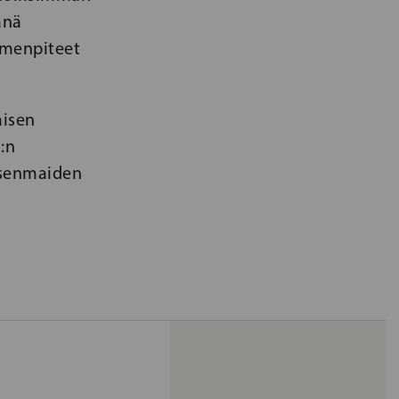
änä
oimenpiteet
aisen
:n
jäsenmaiden