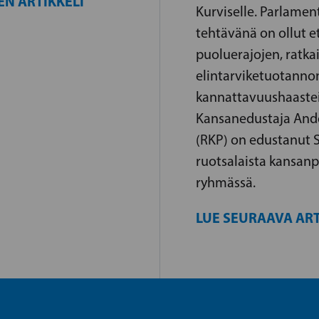
EN ARTIKKELI
Kurviselle. Parlame
tehtävänä on ollut ets
puoluerajojen, ratka
elintarviketuotanno
kannattavuushaastei
Kansanedustaja And
(RKP) on edustanut
ruotsalaista kansan
ryhmässä.
LUE SEURAAVA ART