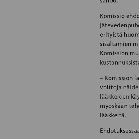
sanoo.
Komissio ehdo
jätevedenpuhd
erityistä huom
sisältämien mi
Komission muka
kustannuksist
– Komission lä
voittoja näide
lääkkeiden kä
myöskään tehdä
lääkkeitä.
Ehdotuksessaa