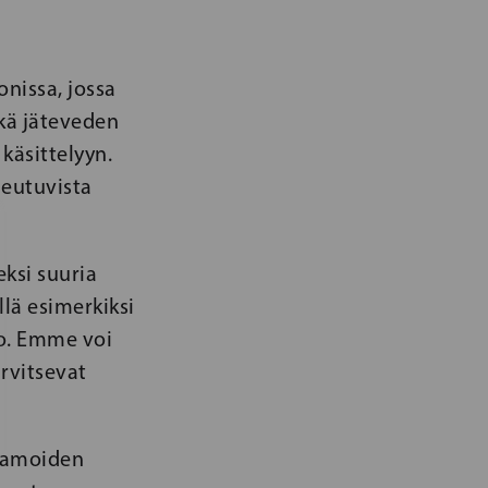
nissa, jossa
ekä jäteveden
käsittelyyn.
heutuvista
ksi suuria
lä esimerkiksi
oo. Emme voi
rvitsevat
stamoiden