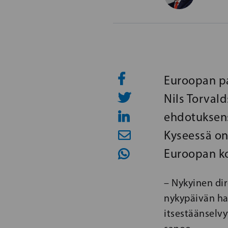
Euroopan pa
Nils Torval
ehdotuksens
Kyseessä o
Euroopan ko
– Nykyinen dir
nykypäivän ha
itsestäänselvy