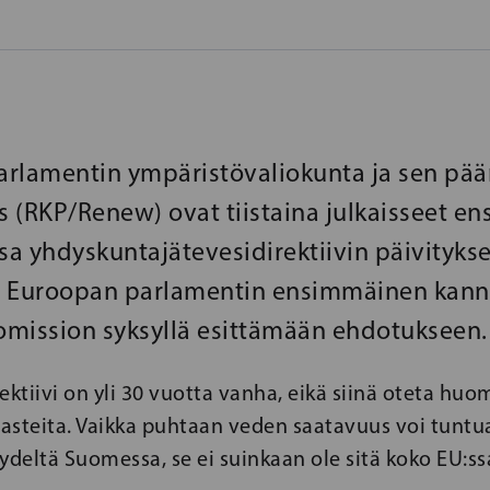
rlamentin ympäristövaliokunta ja sen pää
ds (RKP/Renew) ovat tiistaina julkaisseet e
a yhdyskuntajätevesidirektiivin päivitykse
n Euroopan parlamentin ensimmäinen kann
mission syksyllä esittämään ehdotukseen.
ektiivi on yli 30 vuotta vanha, eikä siinä oteta hu
asteita. Vaikka puhtaan veden saatavuus voi tuntu
ydeltä Suomessa, se ei suinkaan ole sitä koko EU:ss