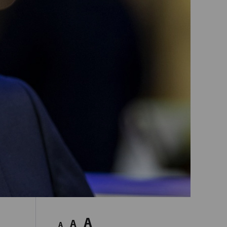
A
A
A