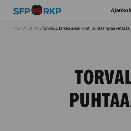
Ajankoh
sfp.fi
/
Uutiset
/
Torvalds: Tärkeä askel kohti puhtaampaa vettä E
TORVAL
PUHTAA