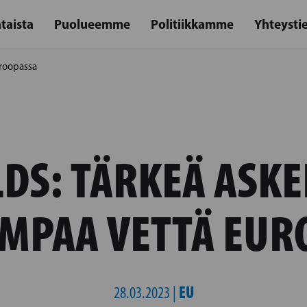
taista
Puolueemme
Politiikkamme
Yhteysti
uroopassa
DS: TÄRKEÄ ASKE
MPAA VETTÄ EUR
EU
28.03.2023 |