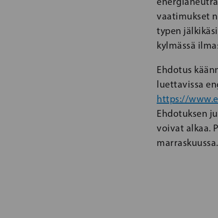
energianeutra
vaatimukset n
typen jälkikäs
kylmässä ilmas
Ehdotus käännet
luettavissa en
https://www.
Ehdotuksen jul
voivat alkaa.
marraskuussa