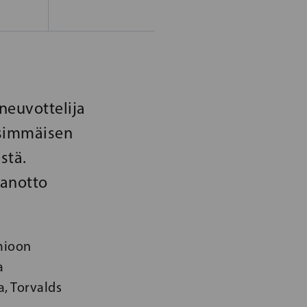
neuvottelija
nsimmäisen
stä.
anotto
omioon
a
a, Torvalds