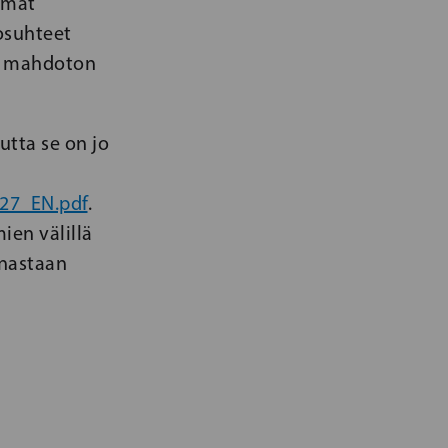
mmat
osuhteet
es mahdoton
mutta se on jo
27_EN.pdf
.
ien välillä
nnastaan