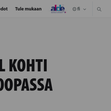
edot
Tule mukaan
L KOHTI
OOPASSA