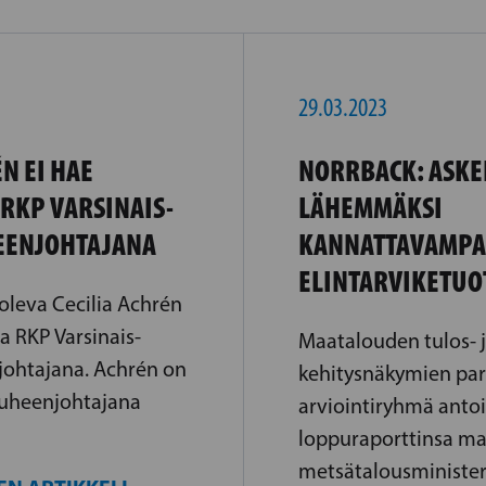
29.03.2023
N EI HAE
NORRBACK: ASKE
RKP VARSINAIS-
LÄHEMMÄKSI
EENJOHTAJANA
KANNATTAVAMPA
ELINTARVIKETUO
 oleva Cecilia Achrén
a RKP Varsinais-
Maatalouden tulos- 
ohtajana. Achrén on
kehitysnäkymien pa
puheenjohtajana
arviointiryhmä anto
loppuraporttinsa ma
metsätalousminister