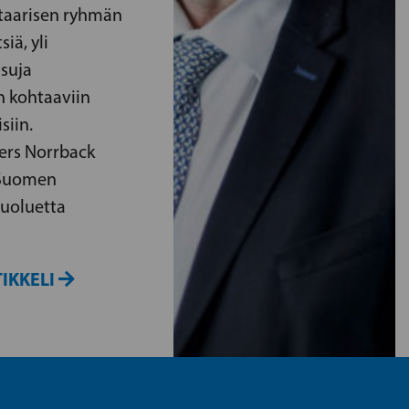
ntaarisen ryhmän
iä, yli
isuja
n kohtaaviin
siin.
ers Norrback
 Suomen
puoluetta
IKKELI