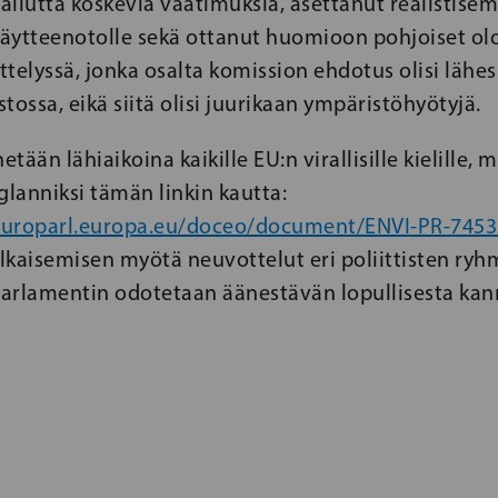
aliutta koskevia vaatimuksia, asettanut realistise
äytteenotolle sekä ottanut huomioon pohjoiset ol
ittelyssä, jonka osalta komission ehdotus olisi läh
tossa, eikä siitä olisi juurikaan ympäristöhyötyjä.
ään lähiaikoina kaikille EU:n virallisille kielille, 
glanniksi tämän linkin kautta:
europarl.europa.eu/doceo/document/ENVI-PR-7453
kaisemisen myötä neuvottelut eri poliittisten ryhm
 Parlamentin odotetaan äänestävän lopullisesta ka
.