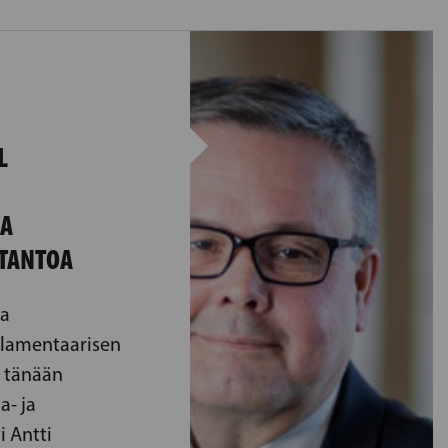
L
A
TANTOA
ja
rlamentaarisen
i tänään
a- ja
i Antti