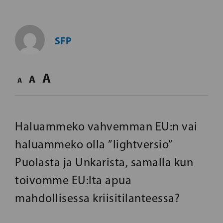
SFP
A
A
A
Haluammeko vahvemman EU:n vai
haluammeko olla ”lightversio”
Puolasta ja Unkarista, samalla kun
toivomme EU:lta apua
mahdollisessa kriisitilanteessa?