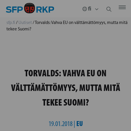
sfp.fi
/
Uutiset
/
Torvalds: Vahva EU on välttämättömyys, mutta mitä
tekee Suomi?
TORVALDS: VAHVA EU ON
VÄLTTÄMÄTTÖMYYS, MUTTA MITÄ
TEKEE SUOMI?
EU
19.01.2018 |