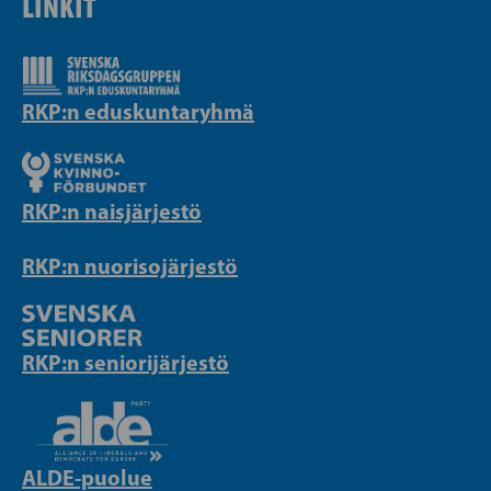
LINKIT
RKP:n eduskuntaryhmä
RKP:n naisjärjestö
RKP:n nuorisojärjestö
RKP:n seniorijärjestö
ALDE-puolue