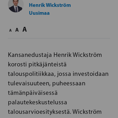
Henrik Wickström
Uusimaa
A
A
A
Kansanedustaja Henrik Wickström
korosti pitkäjänteistä
talouspolitiikkaa, jossa investoidaan
tulevaisuuteen, puheessaan
tämänpäiväisessä
palautekeskustelussa
talousarvioesityksestä. Wickström