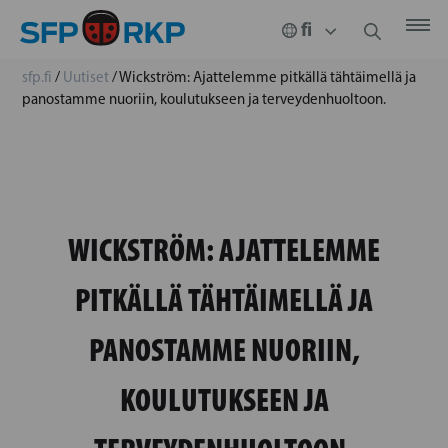
sfp.fi
/
Uutiset
/
Wickström: Ajattelemme pitkällä tähtäimellä ja
panostamme nuoriin, koulutukseen ja terveydenhuoltoon.
WICKSTRÖM: AJATTELEMME
PITKÄLLÄ TÄHTÄIMELLÄ JA
PANOSTAMME NUORIIN,
KOULUTUKSEEN JA