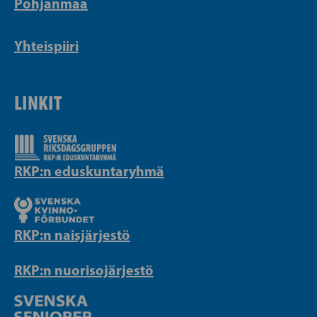
Pohjanmaa
Yhteispiiri
LINKIT
RKP:n eduskuntaryhmä
RKP:n naisjärjestö
RKP:n nuorisojärjestö