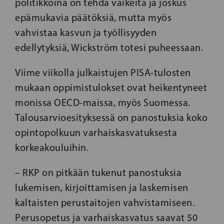
politikkoina on tehdä vaikeita ja joskus
epämukavia päätöksiä, mutta myös
vahvistaa kasvun ja työllisyyden
edellytyksiä, Wickström totesi puheessaan.
Viime viikolla julkaistujen PISA-tulosten
mukaan oppimistulokset ovat heikentyneet
monissa OECD-maissa, myös Suomessa.
Talousarvioesityksessä on panostuksia koko
opintopolkuun varhaiskasvatuksesta
korkeakouluihin.
– RKP on pitkään tukenut panostuksia
lukemisen, kirjoittamisen ja laskemisen
kaltaisten perustaitojen vahvistamiseen.
Perusopetus ja varhaiskasvatus saavat 50