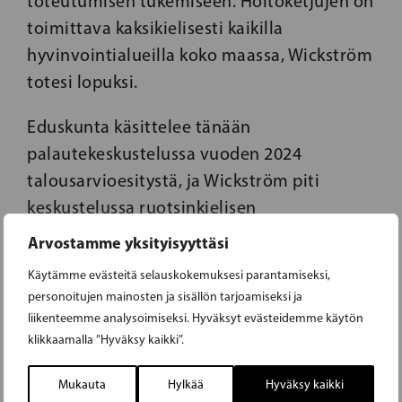
toteutumisen tukemiseen. Hoitoketjujen on
toimittava kaksikielisesti kaikilla
hyvinvointialueilla koko maassa, Wickström
totesi lopuksi.
Eduskunta käsittelee tänään
palautekeskustelussa vuoden 2024
talousarvioesitystä, ja Wickström piti
keskustelussa ruotsinkielisen
eduskuntaryhmän puheenvuoron.
Arvostamme yksityisyyttäsi
Käytämme evästeitä selauskokemuksesi parantamiseksi,
personoitujen mainosten ja sisällön tarjoamiseksi ja
liikenteemme analysoimiseksi. Hyväksyt evästeidemme käytön
klikkaamalla ”Hyväksy kaikki”.
Mukauta
Hylkää
Hyväksy kaikki