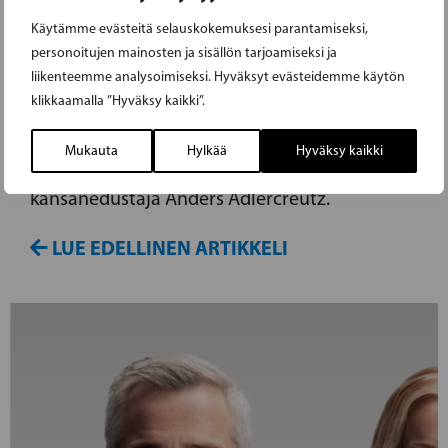
Haavisto talletti liittymisasiakirjat tänään
Käytämme evästeitä selauskokemuksesi parantamiseksi,
Brysselissä ennen Naton
personoitujen mainosten ja sisällön tarjoamiseksi ja
ulkoministerikokouksen alkua. "Tämä on
liikenteemme analysoimiseksi. Hyväksyt evästeidemme käytön
klikkaamalla ”Hyväksy kaikki”.
historiallinen päivä Suomelle ja Natolle",
iloitsee eduskunnan puolustusvaliokunnassa
Mukauta
Hylkää
Hyväksy kaikki
Ruotsalaista eduskuntaryhmää edustanut
kansanedustaja Anders Adlercreutz.
LUE EDELLINEN ARTIKKELI