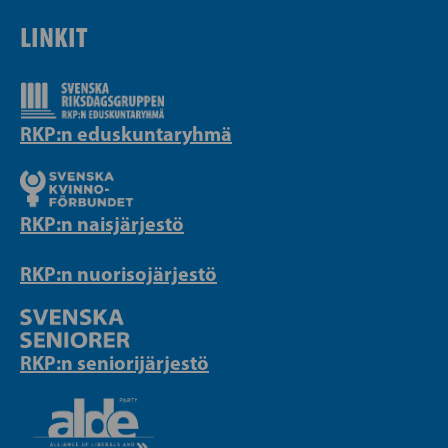
LINKIT
RKP:n eduskuntaryhmä
RKP:n naisjärjestö
RKP:n nuorisojärjestö
RKP:n seniorijärjestö