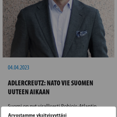
04.04.2023
ADLERCREUTZ: NATO VIE SUOMEN
UUTEEN AIKAAN
Suomi on nyt virallisesti Pohjois-Atlantin
puolustusliitto Naton täysjäsen. Ulkoministeri
Arvostamme yksityisyyttäsi