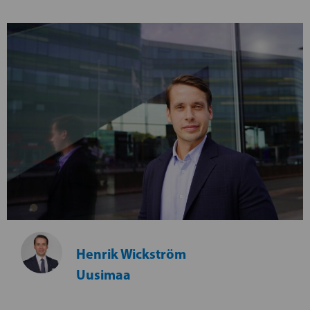
Henrik Wickström
Uusimaa