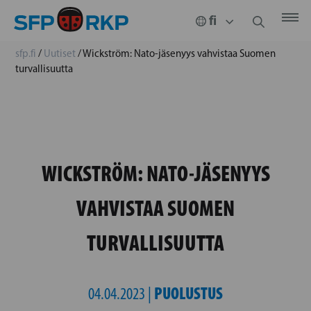
sfp.fi
/
Uutiset
/
Wickström: Nato-jäsenyys vahvistaa Suomen
turvallisuutta
WICKSTRÖM: NATO-JÄSENYYS
VAHVISTAA SUOMEN
TURVALLISUUTTA
PUOLUSTUS
04.04.2023 |