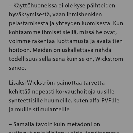
– Käyttöhuoneissa ei ole kyse päihteiden
hyväksymisestä, vaan ihmishenkien
pelastamisesta ja yhteyden luomisesta. Kun
kohtaamme ihmiset siellä, missä he ovat,
voimme rakentaa luottamusta ja avata tien
hoitoon. Meidän on uskallettava nähdä
todellisuus sellaisena kuin se on, Wickström
sanoo.
Lisäksi Wickström painottaa tarvetta
kehittää nopeasti korvaushoitoja uusille
synteettisille huumeille, kuten alfa-PVP:lle
ja muille stimulanteille.
– Samalla tavoin kuin metadoni on
auttanut opioidiriippuvaisia, tarvitsemme