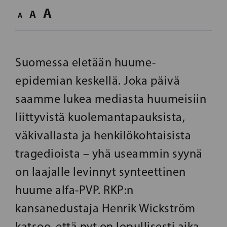
A
A
A
Suomessa eletään huume-
epidemian keskellä. Joka päivä
saamme lukea mediasta huumeisiin
liittyvistä kuolemantapauksista,
väkivallasta ja henkilökohtaisista
tragedioista – yhä useammin syynä
on laajalle levinnyt synteettinen
huume alfa-PVP. RKP:n
kansanedustaja Henrik Wickström
katsoo, että nyt on lopullisesti aika