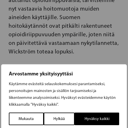
nyt vastaavia hoitomuotoja muiden
aineiden käyttäjille. Suomen
hoitokäytännöt ovat pitkälti rakentuneet
opioidiriippuvuuden ympärille, joten niitä
on päivitettävä vastaamaan nykytilannetta,
Wickström toteaa lopuksi.
Arvostamme yksityisyyttäsi
Käytämme evästeitä selauskokemuksesi parantamiseksi,
personoitujen mainosten ja sisällön tarjoamiseksi ja
liikenteemme analysoimiseksi. Hyväksyt evästeidemme käytön
klikkaamalla ”Hyväksy kaikki”.
Mukauta
Hylkää
Hyväksy kaikki