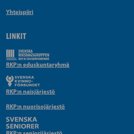
Yhteispiiri
LINKIT
RKP:n eduskuntaryhmä
RKP:n naisjärjestö
RKP:n nuorisojärjestö
RKP:n seniorijärjestö