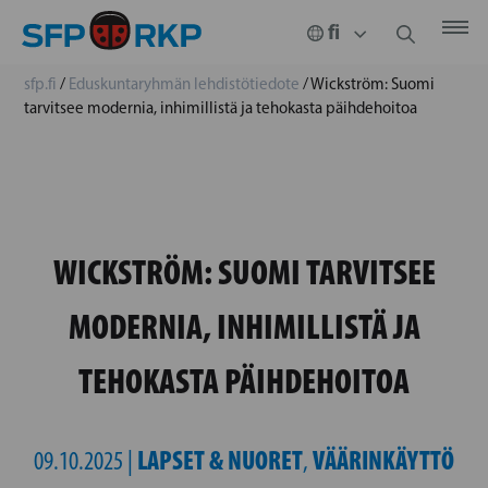
sfp.fi
/
Eduskuntaryhmän lehdistötiedote
/
Wickström: Suomi
tarvitsee modernia, inhimillistä ja tehokasta päihdehoitoa
WICKSTRÖM: SUOMI TARVITSEE
MODERNIA, INHIMILLISTÄ JA
TEHOKASTA PÄIHDEHOITOA
LAPSET & NUORET
VÄÄRINKÄYTTÖ
09.10.2025 |
,