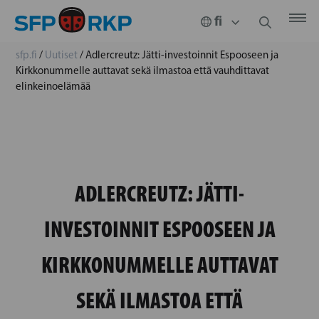
sfp.fi
/
Uutiset
/
Adlercreutz: Jätti-investoinnit Espooseen ja
Kirkkonummelle auttavat sekä ilmastoa että vauhdittavat
elinkeinoelämää
ADLERCREUTZ: JÄTTI-
INVESTOINNIT ESPOOSEEN JA
KIRKKONUMMELLE AUTTAVAT
SEKÄ ILMASTOA ETTÄ