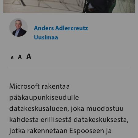
Anders Adlercreutz
Uusimaa
A
A
A
Microsoft rakentaa
pääkaupunkiseudulle
datakeskusalueen, joka muodostuu
kahdesta erillisestä datakeskuksesta,
jotka rakennetaan Espooseen ja