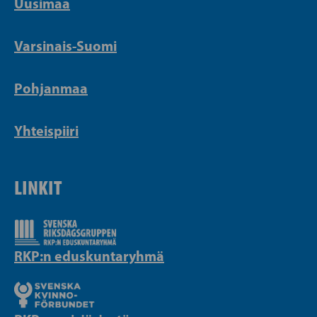
Uusimaa
Varsinais-Suomi
Pohjanmaa
Yhteispiiri
LINKIT
RKP:n eduskuntaryhmä