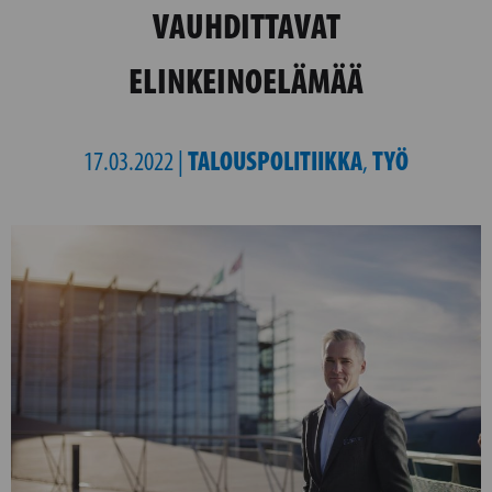
VAUHDITTAVAT
ELINKEINOELÄMÄÄ
TALOUSPOLITIIKKA
TYÖ
17.03.2022 |
,