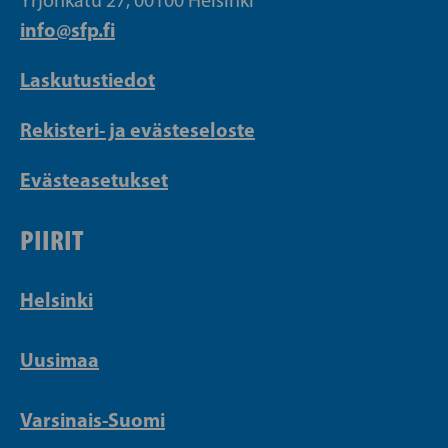
Yrjönkatu 27, 00100 Helsinki
info@sfp.fi
Laskutustiedot
Rekisteri- ja evästeseloste
Evästeasetukset
PIIRIT
Helsinki
Uusimaa
Varsinais-Suomi