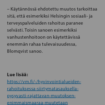
– Käytännössä ehdotettu muutos tarkoittaa
sitä, että esimerkiksi Helsingin sosiaali- ja
terveyspalveluiden rahoitus paranee
selvästi. Toisin sanoen esimerkiksi
vanhustenhoitoon on käytettävissä
enemmän rahaa tulevaisuudessa,
Blomqvist sanoo.
Lue lisää:
https://vm.fi/-/hyvinvointialueiden-
rahoituksessa-siirtymatasauksella-
pysyvasti-rajattavan-muutoksen-
enimmaismaaraa-muutetaan