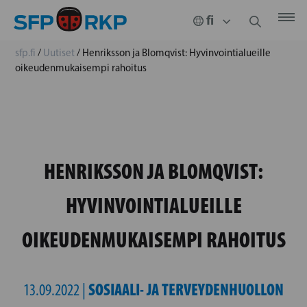
sfp.fi
/
Uutiset
/
Henriksson ja Blomqvist: Hyvinvointialueille
oikeudenmukaisempi rahoitus
HENRIKSSON JA BLOMQVIST:
HYVINVOINTIALUEILLE
OIKEUDENMUKAISEMPI RAHOITUS
SOSIAALI- JA TERVEYDENHUOLLON
13.09.2022 |