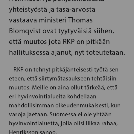
yhteistyöstä ja tasa-arvosta
vastaava ministeri Thomas
Blomqvist ovat tyytyväisiä siihen,
että muutos jota RKP on pitkään
hallituksessa ajanut, nyt toteutetaan.
– RKP on tehnyt pitkäjänteisesti työtä sen
eteen, että siirtymätasaukseen tehtäisiin
muutos. Meille on aina ollut tärkeää, että
eri hyvinvointialueita kohdellaan
mahdollisimman oikeudenmukaisesti, kun
varoja jaetaan. Suomessa ei ole yhtään
hyvinvointialuetta, jolla olisi liikaa rahaa,
Henriksson sanoo.