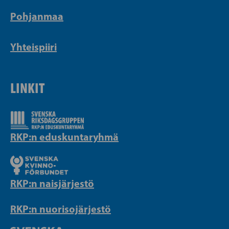
Pohjanmaa
Yhteispiiri
LINKIT
RKP:n eduskuntaryhmä
RKP:n naisjärjestö
RKP:n nuorisojärjestö