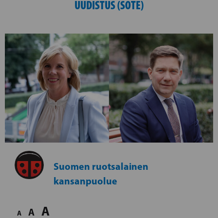
UUDISTUS (SOTE)
Suomen ruotsalainen
kansanpuolue
A
A
A