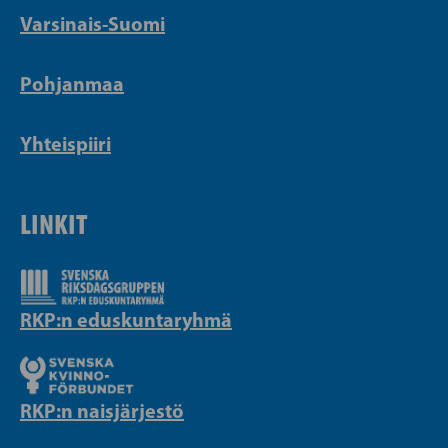
Varsinais-Suomi
Pohjanmaa
Yhteispiiri
LINKIT
RKP:n eduskuntaryhmä
RKP:n naisjärjestö