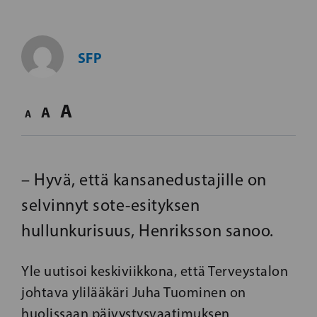
SFP
A
A
A
– Hyvä, että kansanedustajille on
selvinnyt sote-esityksen
hullunkurisuus, Henriksson sanoo.
Yle uutisoi keskiviikkona, että Terveystalon
johtava ylilääkäri Juha Tuominen on
huolissaan päivystysvaatimuksen