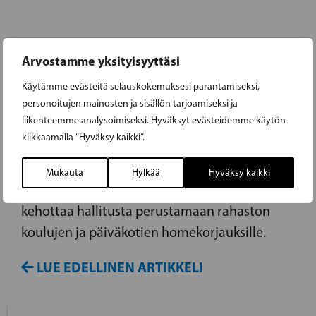
Arvostamme yksityisyyttäsi
28.09.2017
Käytämme evästeitä selauskokemuksesi parantamiseksi,
ADLERCREUTZ HALUAA RAHASTON
personoitujen mainosten ja sisällön tarjoamiseksi ja
liikenteemme analysoimiseksi. Hyväksyt evästeidemme käytön
HOMEKORJAUKSILLE
klikkaamalla ”Hyväksy kaikki”.
Kansanedustaja Anders Adlercreutz (RKP) on
Mukauta
Hylkää
Hyväksy kaikki
jättänyt toimenpidealoitteen, jossa hän
kehottaa hallitusta perustamaan rahaston
koulujen ja päiväkotien homekorjauksille.
LUE EDELLINEN ARTIKKELI