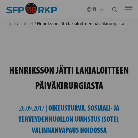
sfp.fi
/
Uutiset
/
Henriksson jätti lakialoitteen päiväkirurgiasta
HENRIKSSON JÄTTI LAKIALOITTEEN
PÄIVÄKIRURGIASTA
OIKEUSTURVA
SOSIAALI- JA
28.09.2017 |
,
TERVEYDENHUOLLON UUDISTUS (SOTE)
,
VALINNANVAPAUS HOIDOSSA