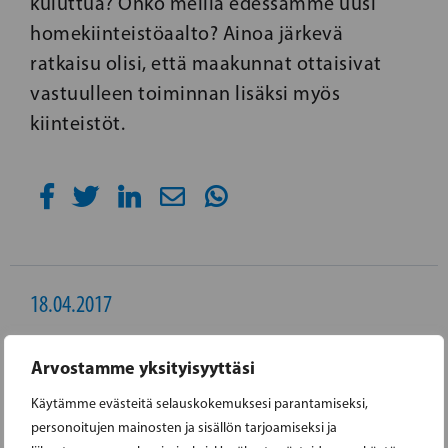
kuluttua? Onko meillä edessämme uusi
homekiinteistöaalto? Ainoa järkevä
ratkaisu olisi, että maakunnat ottaisivat
vastuulleen toiminnan lisäksi myös
kiinteistöt.
18.04.2017
RKP:LTÄ RESEPTI TYÖLLISYYDEN
Arvostamme yksityisyyttäsi
PARANTAMISEKSI
Käytämme evästeitä selauskokemuksesi parantamiseksi,
personoitujen mainosten ja sisällön tarjoamiseksi ja