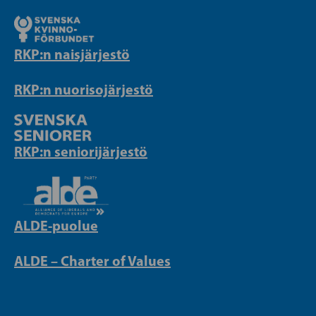
RKP:n naisjärjestö
RKP:n nuorisojärjestö
RKP:n seniorijärjestö
ALDE-puolue
ALDE – Charter of Values