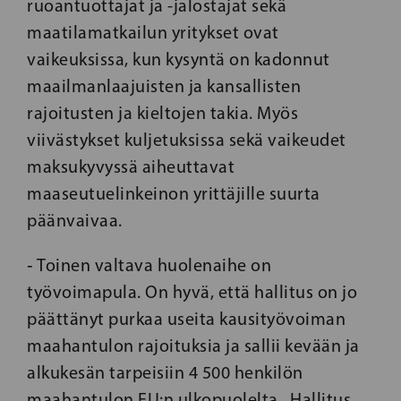
ruoantuottajat ja -jalostajat sekä
maatilamatkailun yritykset ovat
vaikeuksissa, kun kysyntä on kadonnut
maailmanlaajuisten ja kansallisten
rajoitusten ja kieltojen takia. Myös
viivästykset kuljetuksissa sekä
vaikeudet
maksukyvyssä aiheuttavat
maaseutuelinkeinon yrittäjille suurta
päänvaivaa.
‑ Toinen valtava huolenaihe on
työvoimapula. On hyvä, että hallitus on jo
päättänyt purkaa useita kausityövoiman
maahantulon rajoituksia ja sallii kevään ja
alkukesän tarpeisiin 4 500 henkilön
maahantulon EU:n ulkopuolelta. Hallitus