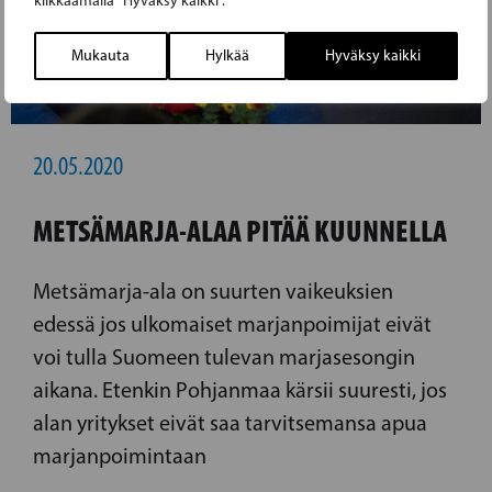
klikkaamalla ”Hyväksy kaikki”.
Mukauta
Hylkää
Hyväksy kaikki
20.05.2020
METSÄMARJA-ALAA PITÄÄ KUUNNELLA
Metsämarja-ala on suurten vaikeuksien
edessä jos ulkomaiset marjanpoimijat eivät
voi tulla Suomeen tulevan marjasesongin
aikana. Etenkin Pohjanmaa kärsii suuresti, jos
alan yritykset eivät saa tarvitsemansa apua
marjanpoimintaan