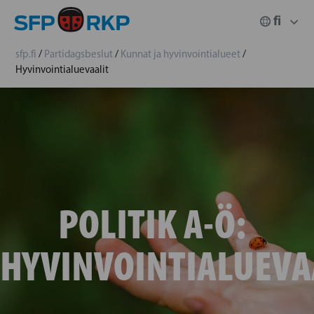
sfp.fi
/
Partidagsbeslut
/
Kunnat ja hyvinvointialueet
/
Hyvinvointialuevaalit
POLITIK A-Ö:
HYVINVOINTIALUEVA