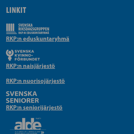
LINKIT
RKP:n eduskuntaryhmä
RKP:n naisjärjestö
RKP:n nuorisojärjestö
RKP:n seniorijärjestö