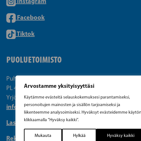
Instagram
Facebook
Tiktok
PUOLUETOIMISTO
Puhelin (09) 693 070
Arvostamme yksityisyyttäsi
PL 430, 00101 Helsinki
Yrjönkatu 27, 00100 Helsinki
Käytämme evästeitä selauskokemuksesi parantamiseksi,
personoitujen mainosten ja sisällön tarjoamiseksi ja
info@sfp.fi
liikenteemme analysoimiseksi. Hyväksyt evästeidemme käytö
klikkaamalla ”Hyväksy kaikki”.
Laskutustiedot
Mukauta
Hylkää
Hyväksy kaikki
Rekisteri- ja evästeseloste