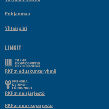
Pohjanmaa
Yhteispiiri
LINKIT
RKP:n eduskuntaryhmä
RKP:n naisjärjestö
RKP:n nuorisojärjestö