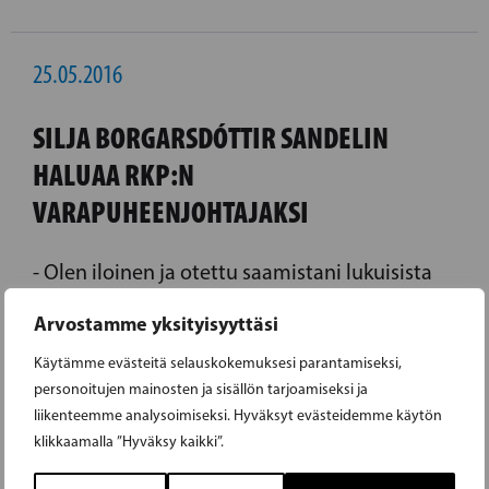
25.05.2016
SILJA BORGARSDÓTTIR SANDELIN
HALUAA RKP:N
VARAPUHEENJOHTAJAKSI
- Olen iloinen ja otettu saamistani lukuisista
pyynnöistä asettua ehdolle Suomen
Arvostamme yksityisyyttäsi
ruotsalaisen kansanpuolueen
Käytämme evästeitä selauskokemuksesi parantamiseksi,
varapuheenjohtajaksi. Varapuheenjohtajuus
personoitujen mainosten ja sisällön tarjoamiseksi ja
on jo pitkään kiinnostanut minua ja lähden
liikenteemme analysoimiseksi. Hyväksyt evästeidemme käytön
siksi mielelläni ehdolle tähän tehtävään.
klikkaamalla ”Hyväksy kaikki”.