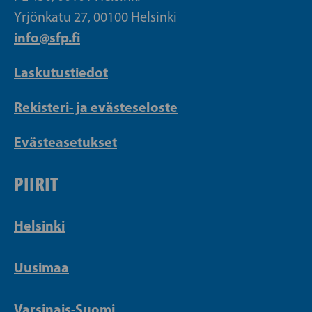
Yrjönkatu 27, 00100 Helsinki
info@sfp.fi
Laskutustiedot
Rekisteri- ja evästeseloste
Evästeasetukset
PIIRIT
Helsinki
Uusimaa
Varsinais-Suomi