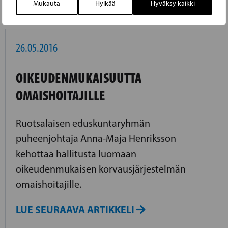
LUE EDELLINEN ARTIKKELI
Mukauta
Hylkää
Hyväksy kaikki
26.05.2016
OIKEUDENMUKAISUUTTA
OMAISHOITAJILLE
Ruotsalaisen eduskuntaryhmän
puheenjohtaja Anna-Maja Henriksson
kehottaa hallitusta luomaan
oikeudenmukaisen korvausjärjestelmän
omaishoitajille.
LUE SEURAAVA ARTIKKELI