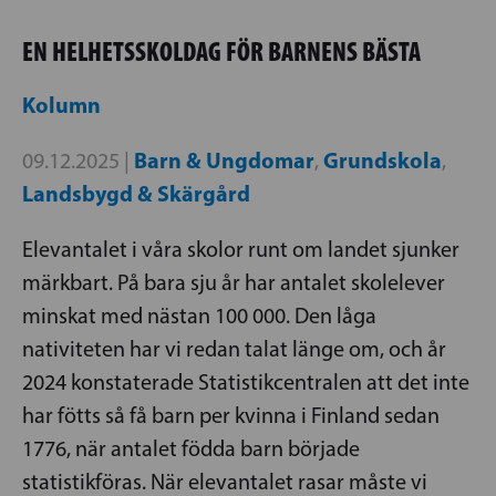
EN HELHETSSKOLDAG FÖR BARNENS BÄSTA
Kolumn
Barn & Ungdomar
Grundskola
09.12.2025 |
,
,
Landsbygd & Skärgård
Elevantalet i våra skolor runt om landet sjunker
märkbart. På bara sju år har antalet skolelever
minskat med nästan 100 000. Den låga
nativiteten har vi redan talat länge om, och år
2024 konstaterade Statistikcentralen att det inte
har fötts så få barn per kvinna i Finland sedan
1776, när antalet födda barn började
statistikföras. När elevantalet rasar måste vi