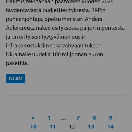
Hallitus teki tänään päätöksen vuoden 2026
täydentävästä budjettiesityksestä. RKP:n
puheenjohtaja, opetusministeri Anders
Adlercreutz näkee esityksessä paljon myönteistä
ja on erityisen tyytyväinen uusiin
infrapanostuksiin sekä vahvaan tukeen
Ukrainalle uudella 100 miljoonan euron
paketilla.
LUE LISÄÄ
«
1
7
8
9
…
10
11
13
14
12