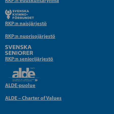
RKP:n eduskuntaryhmä
RKP:n naisjärjestö
RKP:n nuorisojärjestö
RKP:n seniorijärjestö
ALDE-puolue
ALDE – Charter of Values