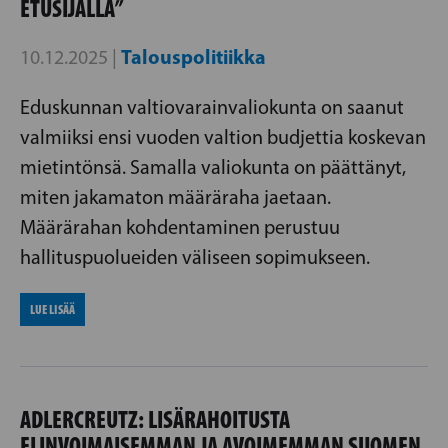
ETUSIJALLA”
Talouspolitiikka
10.12.2025 |
Eduskunnan valtiovarainvaliokunta on saanut
valmiiksi ensi vuoden valtion budjettia koskevan
mietintönsä. Samalla valiokunta on päättänyt,
miten jakamaton määräraha jaetaan.
Määrärahan kohdentaminen perustuu
hallituspuolueiden väliseen sopimukseen.
LUE LISÄÄ
ADLERCREUTZ: LISÄRAHOITUSTA
ELINVOIMAISEMMAN JA AVOIMEMMAN SUOMEN