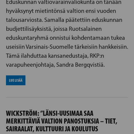
Eduskunnan valtiovarainvaliokunta on tänään
hyväksynyt mietintönsä valtion ensi vuoden
talousarviosta. Samalla päätettiin eduskunnan
budjettilisäyksistä, joissa Ruotsalainen
eduskuntaryhmä onnistui kohdentamaan tukea
useisiin Varsinais-Suomelle tärkeisiin hankkeisiin.
Tämä ilahduttaa kansanedustaja, RKP:n
varapuheenjohtaja, Sandra Bergqvistiä.
LUE LISÄÄ
WICKSTRÖM: ”LÄNSI-UUSIMAA SAA
MERKITTÄVIÄ VALTION PANOSTUKSIA – TIET,
SAIRAALAT, KULTTUURI JA KOULUTUS