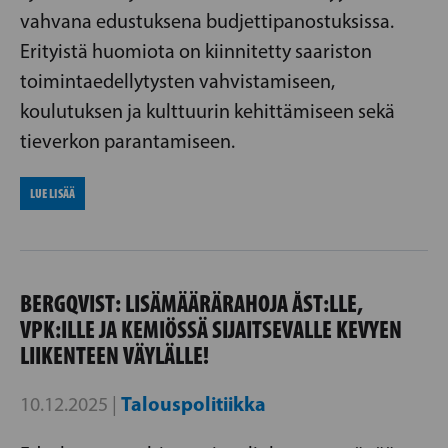
vahvana edustuksena budjettipanostuksissa.
Erityistä huomiota on kiinnitetty saariston
toimintaedellytysten vahvistamiseen,
koulutuksen ja kulttuurin kehittämiseen sekä
tieverkon parantamiseen.
LUE LISÄÄ
BERGQVIST: LISÄMÄÄRÄRAHOJA ÅST:LLE,
VPK:ILLE JA KEMIÖSSÄ SIJAITSEVALLE KEVYEN
LIIKENTEEN VÄYLÄLLE!
Talouspolitiikka
10.12.2025 |