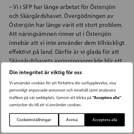
– Vi i SFP har länge arbetat för Östersjön
och Skärgårdshavet. Övergödningen av
Östersjön har länge varit ett stort problem.
Att näringsämnen rinner ut i Östersjön
innebär att vi inte använder dem tillräckligt
effektivt på land. Därför är vi glada för att
Skärgårdshavets avrinningsområde blir ett
pilotområde för näringskretsloppet, säger
Din integritet är viktig för oss
Ollikainen.
Vi använder cookies för att förbättra din surfupplevelse, visa
personligt anpassade annonser och innehåll samt analysera
“Acceptera alla”
trafiken på vår webbplats. Genom att klicka på
Mikko Ollikainen
samtycker du till att vi använder cookies.
Cookieinställningar
Avvisa
Acceptera alla