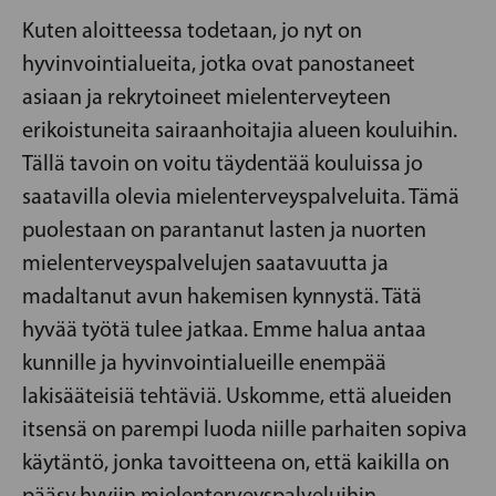
Kuten aloitteessa todetaan, jo nyt on
hyvinvointialueita, jotka ovat panostaneet
asiaan ja rekrytoineet mielenterveyteen
erikoistuneita sairaanhoitajia alueen kouluihin.
Tällä tavoin on voitu täydentää kouluissa jo
saatavilla olevia mielenterveyspalveluita. Tämä
puolestaan ​​on parantanut lasten ja nuorten
mielenterveyspalvelujen saatavuutta ja
madaltanut avun hakemisen kynnystä. Tätä
hyvää työtä tulee jatkaa. Emme halua antaa
kunnille ja hyvinvointialueille enempää
lakisääteisiä tehtäviä. Uskomme, että alueiden
itsensä on parempi luoda niille parhaiten sopiva
käytäntö, jonka tavoitteena on, että kaikilla on
pääsy hyviin mielenterveyspalveluihin.