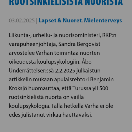
RUOTSINKIELISISTÄ NUORISTA
Lapset & Nuoret
Mielenterveys
03.02.2025 |
,
Liikunta-, urheilu- ja nuorisoministeri, RKP:n
varapuheenjohtaja, Sandra Bergqvist
arvostelee Varhan toimintaa nuorten
oikeudesta koulupsykologiin. Åbo
Underrättelser:ssä 2.2.2025 julkaistun
artikkelin mukaan apulaisrehtori Benjamin
Kroksjö huomauttaa, että Turussa yli 500
ruotsinkielistä nuorta on vailla
koulupsykologia. Tällä hetkellä Varha ei ole
edes julistanut virkaa haettavaksi.