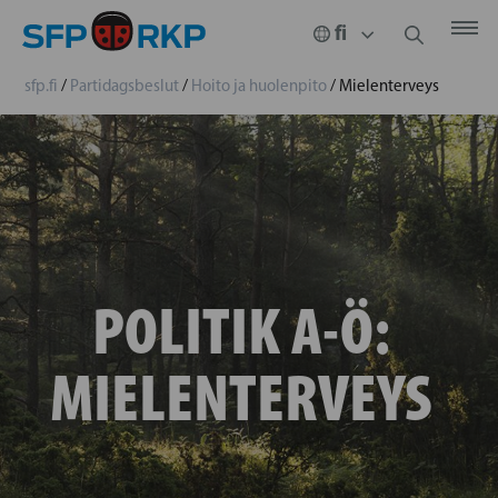
sfp.fi
/
Partidagsbeslut
/
Hoito ja huolenpito
/
Mielenterveys
POLITIK A-Ö:
MIELENTERVEYS