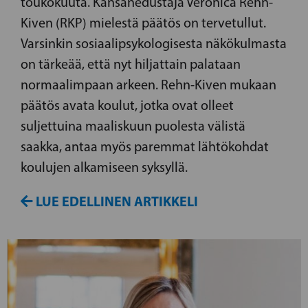
toukokuuta. Kansanedustaja Veronica Rehn-
Kiven (RKP) mielestä päätös on tervetullut.
Varsinkin sosiaalipsykologisesta näkökulmasta
on tärkeää, että nyt hiljattain palataan
normaalimpaan arkeen. Rehn-Kiven mukaan
päätös avata koulut, jotka ovat olleet
suljettuina maaliskuun puolesta välistä
saakka, antaa myös paremmat lähtökohdat
koulujen alkamiseen syksyllä.
LUE EDELLINEN ARTIKKELI