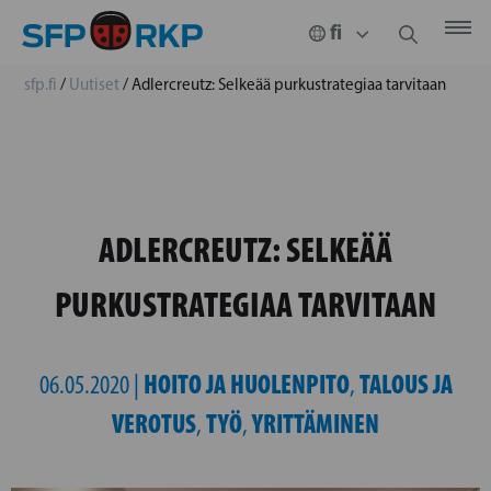
sfp.fi
/
Uutiset
/
Adlercreutz: Selkeää purkustrategiaa tarvitaan
ADLERCREUTZ: SELKEÄÄ
PURKUSTRATEGIAA TARVITAAN
HOITO JA HUOLENPITO
TALOUS JA
06.05.2020 |
,
VEROTUS
TYÖ
YRITTÄMINEN
,
,