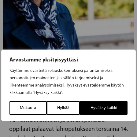
Arvostamme yksityisyyttäsi
05.05.2020
Käytämme evästeitä selauskokemuksesi parantamiseksi,
personoitujen mainosten ja sisällön tarjoamiseksi ja
REHN-KIVI: PÄÄTÖS KOULUJEN
liikenteemme analysoimiseksi. Hyväksyt evästeidemme käytön
AVAAMISESTA TÄRKEÄ OPPILAIDEN
klikkaamalla ”Hyväksy kaikki”.
HYVINVOINNIN KANNALTA
Mukauta
Hylkää
Hyväksy kaikki
Varhaiskasvatuksen ja perusopetuksen
oppilaat palaavat lähiopetukseen torstaina 14.