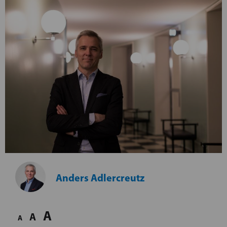
Anders Adlercreutz
A
A
A