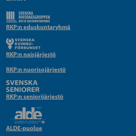
RKP:n eduskuntaryhmä
RKP:n naisjärjestö
RKP:n nuorisojärjestö
RKP:n seniorijärjestö
ALDE-puolue