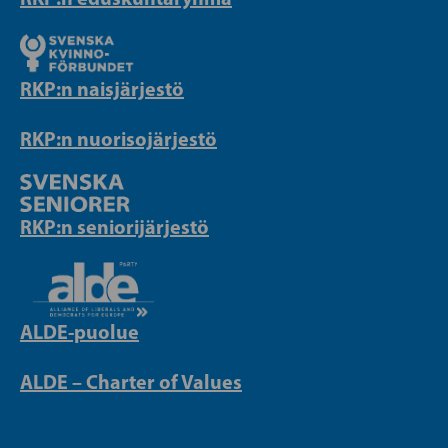
RKP:n naisjärjestö
RKP:n nuorisojärjestö
RKP:n seniorijärjestö
ALDE-puolue
ALDE – Charter of Values