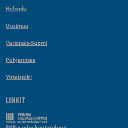
Helsinki
Uusimaa
Varsinais-Suomi
Pohjanmaa
Yhteispiiri
LINKIT
RKP:n eduskuntaryhmä