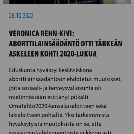
26.10.2022
VERONICA REHN-KIVI:
ABORTTILAINSÄÄDÄNTÖ OTTI TÄRKEÄN
ASKELEEN KOHTI 2020-LUKUA
Eduskunta hyväksyi keskiviikkona
aborttilainsäädäntöön ehdotetut muutokset,
joita sosiaali- ja terveysvaliokunta oli
mietinnössään esittänyt pitkälti
OmaTahto2020-kansalaisaloitteen sekä
lakialoitteen pohjalta. Yksi tärkeimmistä
hyväksytyistä muutoksista on se, että
raskauden kahdennentoista viikkoon asti