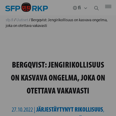
sfp.fi
/
Uutiset
/
Bergqvist: Jengirikollisuus on kasvava ongelma,
joka on otettava vakavasti
BERGQVIST: JENGIRIKOLLISUUS
ON KASVAVA ONGELMA, JOKA ON
OTETTAVA VAKAVASTI
JÄRJESTÄYTYNYT RIKOLLISUUS
27.10.2022 |
,