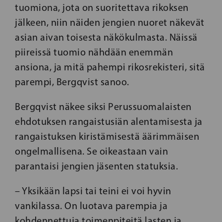
tuomiona, jota on suoritettava rikoksen
jälkeen, niin näiden jengien nuoret näkevät
asian aivan toisesta näkökulmasta. Näissä
piireissä tuomio nähdään enemmän
ansiona, ja mitä pahempi rikosrekisteri, sitä
parempi, Bergqvist sanoo.
Bergqvist näkee siksi Perussuomalaisten
ehdotuksen rangaistusiän alentamisesta ja
rangaistuksen kiristämisestä äärimmäisen
ongelmallisena. Se oikeastaan vain
parantaisi jengien jäsenten statuksia.
– Yksikään lapsi tai teini ei voi hyvin
vankilassa. On luotava parempia ja
kohdennettuja toimenpiteitä lasten ja