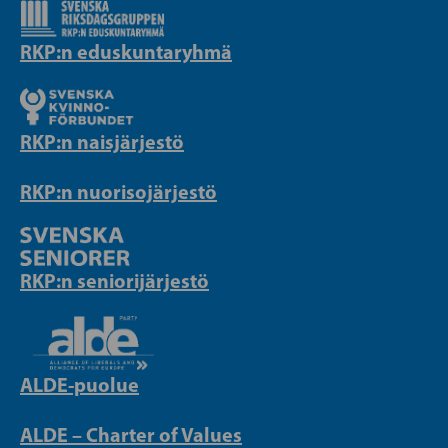
RKP:n eduskuntaryhmä
RKP:n naisjärjestö
RKP:n nuorisojärjestö
RKP:n seniorijärjestö
ALDE-puolue
ALDE – Charter of Values