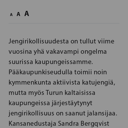
A
A
A
Jengirikollisuudesta on tullut viime
vuosina yhä vakavampi ongelma
suurissa kaupungeissamme.
Pääkaupunkiseudulla toimii noin
kymmenkunta aktiivista katujengiä,
mutta myös Turun kaltaisissa
kaupungeissa järjestäytynyt
jengirikollisuus on saanut jalansijaa.
Kansanedustaja Sandra Bergqvist