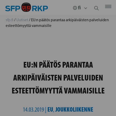
sfp.fi
/
Uutiset
/
EU:n päätös parantaa arkipäiväisten palveluiden
esteettömyyttä vammaisille
EU:N PÄÄTÖS PARANTAA
ARKIPÄIVÄISTEN PALVELUIDEN
ESTEETTÖMYYTTÄ VAMMAISILLE
EU
JOUKKOLIIKENNE
14.03.2019 |
,