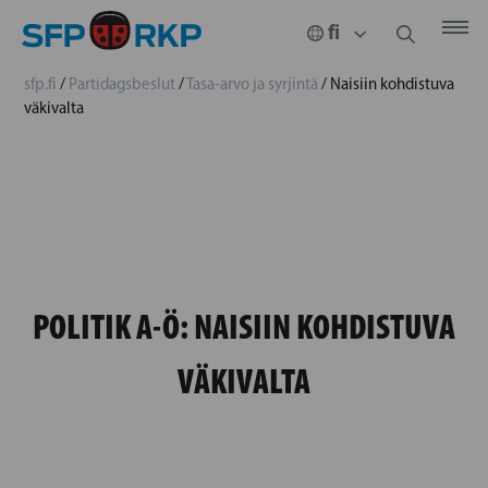
sfp.fi
/
Partidagsbeslut
/
Tasa-arvo ja syrjintä
/
Naisiin kohdistuva
väkivalta
POLITIK A-Ö:
NAISIIN KOHDISTUVA
VÄKIVALTA