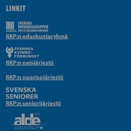
LINKIT
RKP:n eduskuntaryhmä
RKP:n naisjärjestö
RKP:n nuorisojärjestö
RKP:n seniorijärjestö