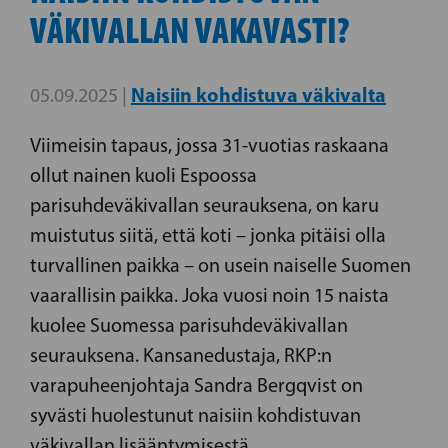
VÄKIVALLAN VAKAVASTI?
Naisiin kohdistuva väkivalta
05.09.2025 |
Viimeisin tapaus, jossa 31-vuotias raskaana
ollut nainen kuoli Espoossa
parisuhdeväkivallan seurauksena, on karu
muistutus siitä, että koti – jonka pitäisi olla
turvallinen paikka – on usein naiselle Suomen
vaarallisin paikka. Joka vuosi noin 15 naista
kuolee Suomessa parisuhdeväkivallan
seurauksena. Kansanedustaja, RKP:n
varapuheenjohtaja Sandra Bergqvist on
syvästi huolestunut naisiin kohdistuvan
väkivallan lisääntymisestä.