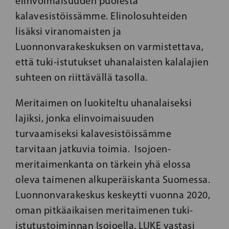
elinvoimaisuuden puolesta
kalavesistöissämme. Elinolosuhteiden
lisäksi viranomaisten ja
Luonnonvarakeskuksen on varmistettava,
että tuki-istutukset uhanalaisten kalalajien
suhteen on riittävällä tasolla.
Meritaimen on luokiteltu uhanalaiseksi
lajiksi, jonka elinvoimaisuuden
turvaamiseksi kalavesistöissämme
tarvitaan jatkuvia toimia. Isojoen-
meritaimenkanta on tärkein yhä elossa
oleva taimenen alkuperäiskanta Suomessa.
Luonnonvarakeskus keskeytti vuonna 2020,
oman pitkäaikaisen meritaimenen tuki-
istutustoiminnan Isojoella. LUKE vastasi