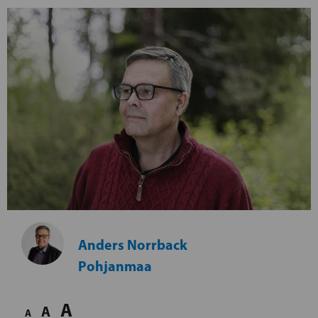
Anders Norrback
Pohjanmaa
A
A
A