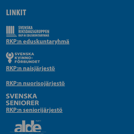
LINKIT
RKP:n eduskuntaryhmä
RKP:n naisjärjestö
RKP:n nuorisojärjestö
RKP:n seniorijärjestö