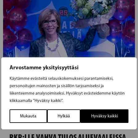
Arvostamme yksityisyyttäsi
Käytämme evästeitä selauskokemuksesi parantamiseksi,
personoitujen mainosten ja sisällön tarjoamiseksi ja
liikenteemme analysoimiseksi. Hyväksyt evästeidemme käytön
klikkaamalla ”Hyväksy kaikki”.
Mukauta
Hylkää
Hyväksy kaikki
26.01.2022
RKP:LLE VAHVA TULOS ALUEVAALEISSA