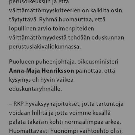
perusoikeuksiin ja että
välttämättömyyskriteerien on kaikilta osin
täytyttävä. Ryhmä huomauttaa, että
lopullinen arvio toimenpiteiden
välttämättömyydestä tehdään eduskunnan
perustuslakivaliokunnassa.
Puolueen puheenjohtaja, oikeusministeri
Anna-Maja Henriksson
painottaa, että
kysymys oli hyvin vaikea
eduskuntaryhmälle.
– RKP hyväksyy rajoitukset, jotta tartuntoja
voidaan hillitä ja jotta voimme kesällä
palata takaisin kohti normaalimpaa arkea.
Huomattavasti huonompi vaihtoehto olisi,