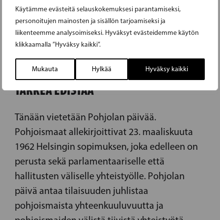
Käytämme evästeitä selauskokemuksesi parantamiseksi,
personoitujen mainosten ja sisällön tarjoamiseksi ja
liikenteemme analysoimiseksi. Hyväksyt evästeidemme käytön
23.03.2021
klikkaamalla ”Hyväksy kaikki”.
Mukauta
Hylkää
Hyväksy kaikki
POHJOISMAISTA YHTEISTYÖTÄ ON
TÄRKEÄ EDISTÄÄ
Tänään vietetään Pohjolan päivää.
Pohjoismaat allekirjoittivat 23. maaliskuuta
1962 Helsingin sopimuksen, joka edelleen on
perusta sekä parlamentaariselle että
hallitusten väliselle yhteistyölle. Pohjolan
päivä antaa tilaisuuden juhlistaa
pohjoismaista yhteenkuuluvuutta ja