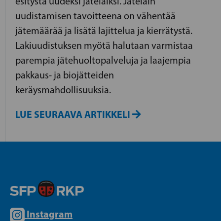
esitystä uudeksi jätelaiksi. Jätelain
uudistamisen tavoitteena on vähentää
jätemäärää ja lisätä lajittelua ja kierrätystä.
Lakiuudistuksen myötä halutaan varmistaa
parempia jätehuoltopalveluja ja laajempia
pakkaus- ja biojätteiden
keräysmahdollisuuksia.
LUE SEURAAVA ARTIKKELI
Instagram