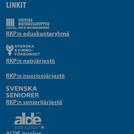
LINKIT
RKP:n eduskuntaryhmä
RKP:n naisjärjestö
RKP:n nuorisojärjestö
RKP:n seniorijärjestö
ALDE-puolue