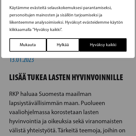
Käytämme evästeitä selauskokemuksesi parantamiseksi,
personoitujen mainosten ja sisällön tarjoamiseksi ja
liikenteemme analysoimiseksi. Hyväksyt evästeidemme käytön
klikkaamalla ”Hyväksy kaikki”.
Mukauta
Hylkää
Hyväksy kaikki
13.01.2023
LISÄÄ TUKEA LASTEN HYVINVOINNILLE
RKP haluaa Suomesta maailman
lapsiystävällisimmän maan. Puolueen
vaaliohjelmassa korostetaan lasten
hyvinvointia ja oikeuksia sekä viranomaisten
välistä yhteistyötä. Tärkeitä teemoja, joihin on