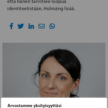
että hänen tarvitsee luopua
identiteetistään, Holmäng lisää.
Arvostamme yksityisyyttäsi