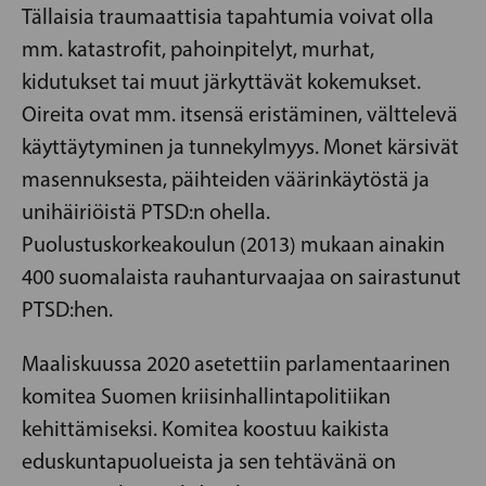
Tällaisia traumaattisia tapahtumia voivat olla
mm. katastrofit, pahoinpitelyt, murhat,
kidutukset tai muut järkyttävät kokemukset.
Oireita ovat mm. itsensä eristäminen, välttelevä
käyttäytyminen ja tunnekylmyys. Monet kärsivät
masennuksesta, päihteiden väärinkäytöstä ja
unihäiriöistä PTSD:n ohella.
Puolustuskorkeakoulun (2013) mukaan ainakin
400 suomalaista rauhanturvaajaa on sairastunut
PTSD:hen.
Maaliskuussa 2020 asetettiin parlamentaarinen
komitea Suomen kriisinhallintapolitiikan
kehittämiseksi. Komitea koostuu kaikista
eduskuntapuolueista ja sen tehtävänä on