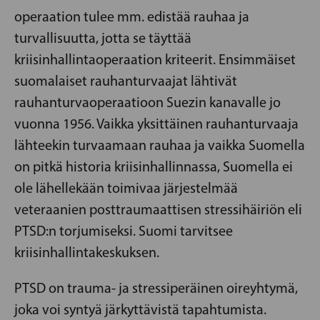
operaation tulee mm. edistää rauhaa ja
turvallisuutta, jotta se täyttää
kriisinhallintaoperaation kriteerit. Ensimmäiset
suomalaiset rauhanturvaajat lähtivät
rauhanturvaoperaatioon Suezin kanavalle jo
vuonna 1956. Vaikka yksittäinen rauhanturvaaja
lähteekin turvaamaan rauhaa ja vaikka Suomella
on pitkä historia kriisinhallinnassa, Suomella ei
ole lähellekään toimivaa järjestelmää
veteraanien posttraumaattisen stressihäiriön eli
PTSD:n torjumiseksi. Suomi tarvitsee
kriisinhallintakeskuksen.
PTSD on trauma- ja stressiperäinen oireyhtymä,
joka voi syntyä järkyttävistä tapahtumista.