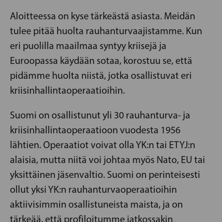
Aloitteessa on kyse tärkeästä asiasta. Meidän
tulee pitää huolta rauhanturvaajistamme. Kun
eri puolilla maailmaa syntyy kriisejä ja
Euroopassa käydään sotaa, korostuu se, että
pidämme huolta niistä, jotka osallistuvat eri
kriisinhallintaoperaatioihin.
Suomi on osallistunut yli 30 rauhanturva- ja
kriisinhallintaoperaatioon vuodesta 1956
lähtien. Operaatiot voivat olla YK:n tai ETYJ:n
alaisia, mutta niitä voi johtaa myös Nato, EU tai
yksittäinen jäsenvaltio. Suomi on perinteisesti
ollut yksi YK:n rauhanturvaoperaatioihin
aktiivisimmin osallistuneista maista, ja on
tärkeää, että profiloitumme jatkossakin