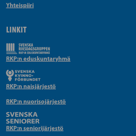
Yhteispiiri
LINKIT
RKP:n eduskuntaryhmä
RKP:n naisjärjestö
RKP:n nuorisojärjestö
RKP:n seniorijärjestö