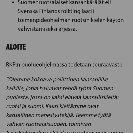
Suomenruotsalaiset kansankäräjät eli
Svenska Finlands folkting laatii
toimenpideohjelman ruotsin kielen käytön
vahvistamiseksi arjessa.
ALOITE
RKP:n puolueohjelmassa todetaan seuraavasti:
”Olemme kokoava poliittinen kansanliike
kaikille, jotka haluavat tehdä työtä Suomen
puolesta, jossa on kaksi elävää kansalliskieltä:
ruotsi ja suomi. Kaksi kieltämme ovat
kansallinen menestystekijä. Teemme työtä
vahvan ruotsalaisuuden, toimivan
kaksikielisyyden sekä elävän pohjoismaisuuden