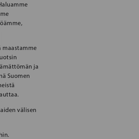
. Haluamme
amme
intöämme,
hdä maastamme
ruotsin
ttämättömän ja
enä Suomen
meistä
auttaa.
maiden välisen
hin.