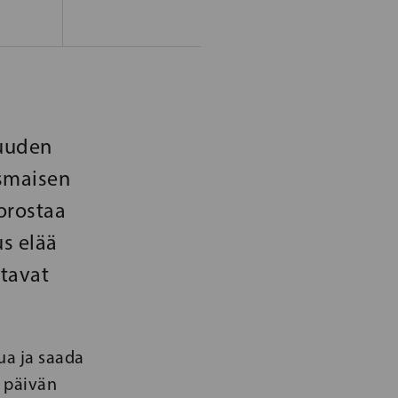
suuden
ismaisen
orostaa
us elää
ttavat
ua ja saada
 päivän