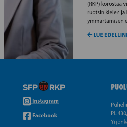
(RKP) korostaa v
ruotsin kielen ja
ymmärtämisen e
LUE EDELLIN
PUOL
Instagram
Puheli
PL 430
Facebook
Yrjönk