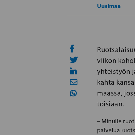
Uusimaa
Ruotsalaisu
viikon koho
yhteistyön 
kahta kansal
maassa, joss
toisiaan.
– Minulle ruo
palvelua ruot