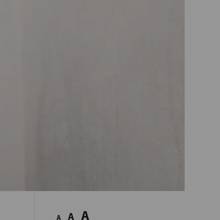
A
A
A