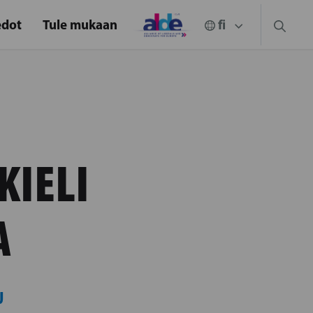
edot
Tule mukaan
KIELI
A
U