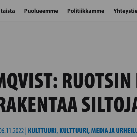
taista
Puolueemme
Politiikkamme
Yhteysti
QVIST: RUOTSIN 
RAKENTAA SILTOJ
KULTTUURI
KULTTUURI, MEDIA JA URHEIL
06.11.2022 |
,