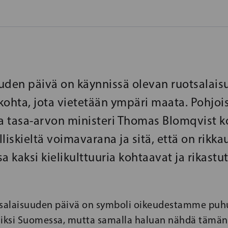
uden päivä on käynnissä olevan ruotsalai
kohta, jota vietetään ympäri maata. Pohjo
ja tasa-arvon ministeri Thomas Blomqvist k
liskieltä voimavarana ja sitä, että on rikka
a kaksi kielikulttuuria kohtaavat ja rikastu
tsalaisuuden päivä on symboli oikeudestamme puh
siksi Suomessa, mutta samalla haluan nähdä tämän