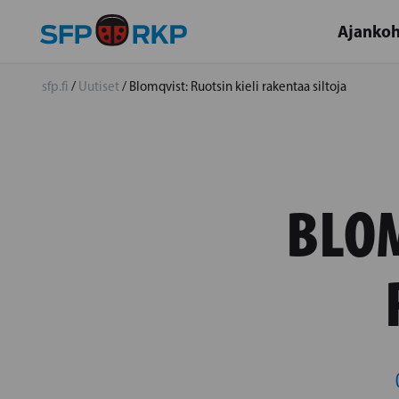
Ajankoh
sfp.fi
/
Uutiset
/
Blomqvist: Ruotsin kieli rakentaa siltoja
BLOM