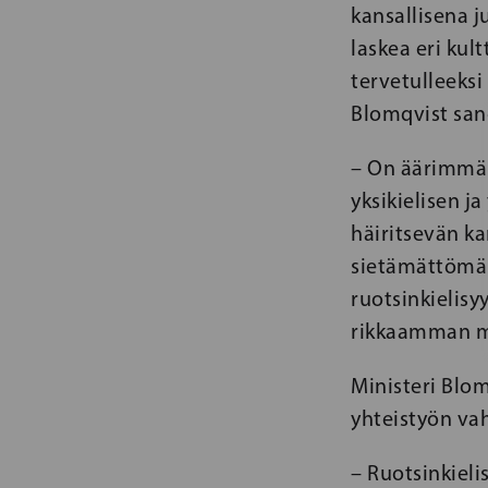
kansallisena 
laskea eri kul
tervetulleeksi
Blomqvist san
– On äärimmäi
yksikielisen ja
häiritsevän ka
sietämättömä
ruotsinkielisy
rikkaamman ma
Ministeri Blom
yhteistyön vah
– Ruotsinkiel