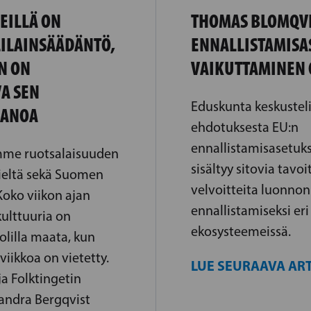
EILLÄ ON
THOMAS BLOMQVI
LILAINSÄÄDÄNTÖ,
ENNALLISTAMISA
N ON
VAIKUTTAMINEN 
A SEN
Eduskunta keskustel
PANOA
ehdotuksesta EU:n
ennallistamisasetuks
mme ruotsalaisuuden
sisältyy sitovia tavoi
kieltä sekä Suomen
velvoitteita luonnon
 Koko viikon ajan
ennallistamiseksi eri
 kulttuuria on
ekosysteemeissä.
uolilla maata, kun
viikkoa on vietetty.
LUE SEURAAVA ART
a Folktingetin
andra Bergqvist