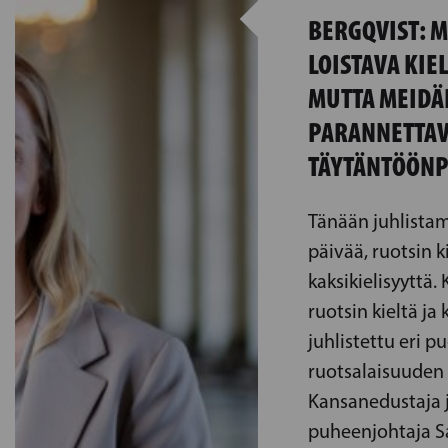
BERGQVIST: M
LOISTAVA KIE
MUTTA MEIDÄ
PARANNETTAV
TÄYTÄNTÖÖN
Tänään juhlista
päivää, ruotsin 
kaksikielisyyttä.
ruotsin kieltä ja
juhlistettu eri p
ruotsalaisuuden 
Kansanedustaja j
puheenjohtaja S