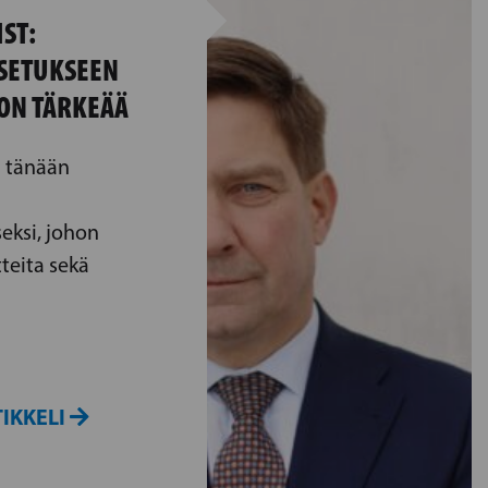
ST:
SETUKSEEN
ON TÄRKEÄÄ
i tänään
eksi, johon
tteita sekä
IKKELI