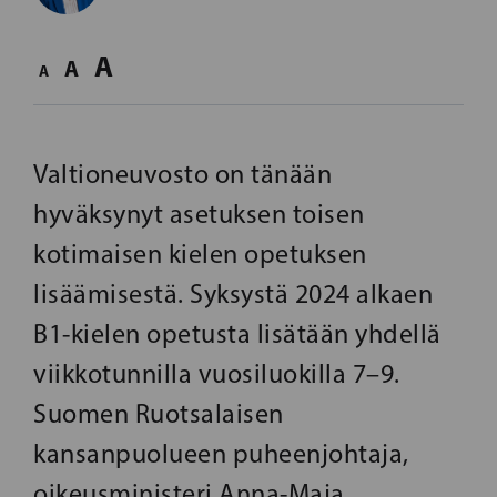
A
A
A
Valtioneuvosto on tänään
hyväksynyt asetuksen toisen
kotimaisen kielen opetuksen
lisäämisestä. Syksystä 2024 alkaen
B1-kielen opetusta lisätään yhdellä
viikkotunnilla vuosiluokilla 7–9.
Suomen Ruotsalaisen
kansanpuolueen puheenjohtaja,
oikeusministeri Anna-Maja