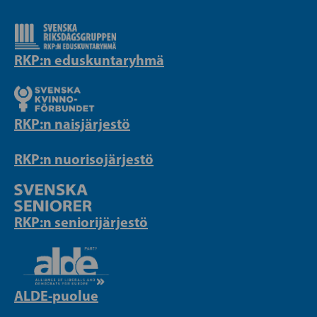
RKP:n eduskuntaryhmä
RKP:n naisjärjestö
RKP:n nuorisojärjestö
RKP:n seniorijärjestö
ALDE-puolue