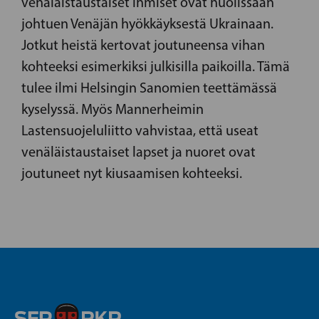
venäläistaustaiset ihmiset ovat huolissaan
johtuen Venäjän hyökkäyksestä Ukrainaan.
Jotkut heistä kertovat joutuneensa vihan
kohteeksi esimerkiksi julkisilla paikoilla. Tämä
tulee ilmi Helsingin Sanomien teettämässä
kyselyssä. Myös Mannerheimin
Lastensuojeluliitto vahvistaa, että useat
venäläistaustaiset lapset ja nuoret ovat
joutuneet nyt kiusaamisen kohteeksi.