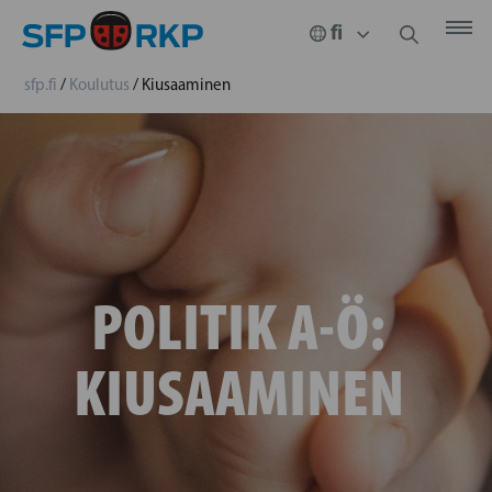
sfp.fi
/
Koulutus
/
Kiusaaminen
POLITIK A-Ö:
KIUSAAMINEN