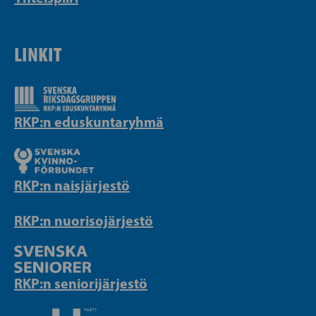
LINKIT
RKP:n eduskuntaryhmä
RKP:n naisjärjestö
RKP:n nuorisojärjestö
RKP:n seniorijärjestö