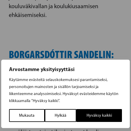
kouluväkivallan ja koulukiusaamisen
ehkäisemiseksi.
BORGARSDÓTTIR SANDELIN:
VIHAA EI TULE KOHDISTAA
Arvostamme yksityisyyttäsi
SUOMEN VENÄJÄNKIELISIÄ
Käytämme evästeitä selauskokemuksesi parantamiseksi,
KOHTAAN
personoitujen mainosten ja sisällön tarjoamiseksi ja
liikenteemme analysoimiseksi. Hyväksyt evästeidemme käytön
klikkaamalla ”Hyväksy kaikki”.
Kiusaaminen
Lapset & Nuoret
04.03.2022 |
,
Mukauta
Hylkää
Hyväksy kaikki
Useat Suomessa asuvat venäjänkieliset ja