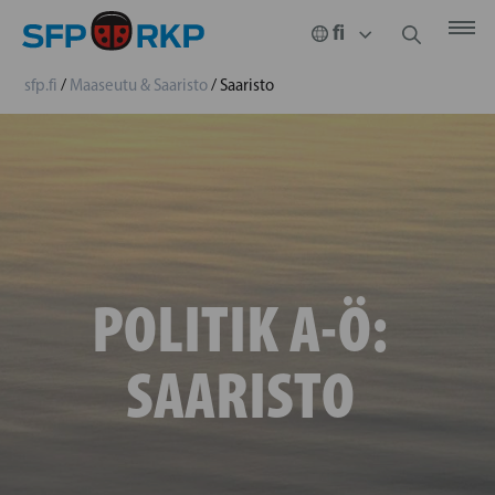
sfp.fi
/
Maaseutu & Saaristo
/
Saaristo
POLITIK A-Ö:
SAARISTO