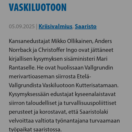
VASKILUOTOON
Kriisivalmius
Saaristo
05.09.2025 |
,
Kansanedustajat Mikko Ollikainen, Anders
Norrback ja Christoffer Ingo ovat jättäneet
kirjallisen kysymyksen sisäministeri Mari
Rantaselle. He ovat huolissaan Vallgrundin
merivartioaseman siirrosta Etelä-
Vallgrundista Vaskiluotoon Kutterisatamaan.
Kysymyksessään edustajat kyseenalaistavat
siirron taloudelliset ja turvallisuuspoliittiset
perusteet ja korostavat, että Saaristolaki
velvoittaa valtiota työnantajana turvaamaan
työpaikat saaristossa.