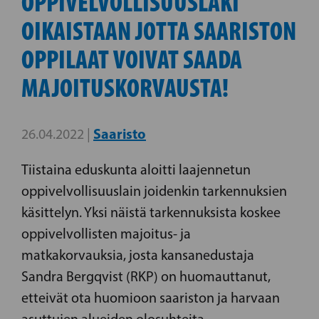
OPPIVELVOLLISUUSLAKI
OIKAISTAAN JOTTA SAARISTON
OPPILAAT VOIVAT SAADA
MAJOITUSKORVAUSTA!
Saaristo
26.04.2022 |
Tiistaina eduskunta aloitti laajennetun
oppivelvollisuuslain joidenkin tarkennuksien
käsittelyn. Yksi näistä tarkennuksista koskee
oppivelvollisten majoitus- ja
matkakorvauksia, josta kansanedustaja
Sandra Bergqvist (RKP) on huomauttanut,
etteivät ota huomioon saariston ja harvaan
asuttujen alueiden olosuhteita.