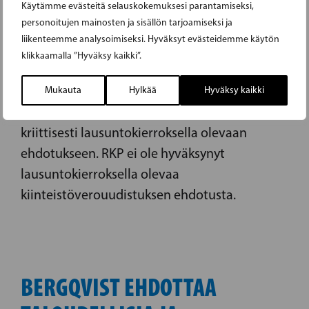
Käytämme evästeitä selauskokemuksesi parantamiseksi,
personoitujen mainosten ja sisällön tarjoamiseksi ja
Hallitusohjelman mukaisesti toteutetaan
liikenteemme analysoimiseksi. Hyväksyt evästeidemme käytön
kiinteistöverouudistus, jossa otettaisiin
klikkaamalla ”Hyväksy kaikki”.
nykyistä paremmin huomioon maapohjan ja
rakennusten markkina-arvo. Kansanedustaja
Mukauta
Hylkää
Hyväksy kaikki
Sandra Bergqvist (RKP) suhtautuu erittäin
kriittisesti lausuntokierroksella olevaan
ehdotukseen. RKP ei ole hyväksynyt
lausuntokierroksella olevaa
kiinteistöverouudistuksen ehdotusta.
BERGQVIST EHDOTTAA