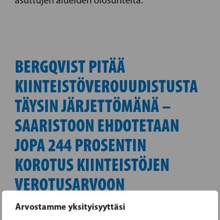
BERGQVIST PITÄÄ
KIINTEISTÖVEROUUDISTUSTA
TÄYSIN JÄRJETTÖMÄNÄ –
SAARISTOON EHDOTETAAN
JOPA 244 PROSENTIN
KOROTUS KIINTEISTÖJEN
VEROTUSARVOON
Arvostamme yksityisyyttäsi
Saaristo
31.03.2022 |