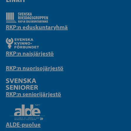
RKP:n eduskuntaryhmä
RKP:n naisjärjestö
RKP:n nuorisojärjestö
RKP:n seniorijärjestö
ALDE-puolue