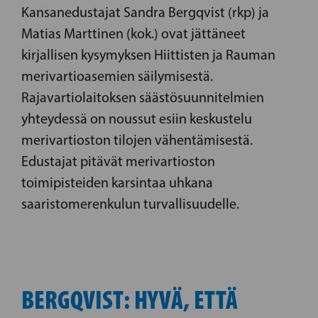
Kansanedustajat Sandra Bergqvist (rkp) ja
Matias Marttinen (kok.) ovat jättäneet
kirjallisen kysymyksen Hiittisten ja Rauman
merivartioasemien säilymisestä.
Rajavartiolaitoksen säästösuunnitelmien
yhteydessä on noussut esiin keskustelu
merivartioston tilojen vähentämisestä.
Edustajat pitävät merivartioston
toimipisteiden karsintaa uhkana
saaristomerenkulun turvallisuudelle.
BERGQVIST: HYVÄ, ETTÄ