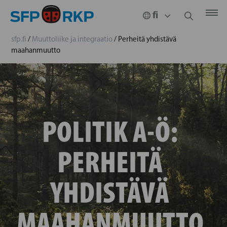
sfp.fi
/
Muuttoliike ja integraatio
/
Perheitä yhdistävä
maahanmuutto
POLITIK A-Ö:
PERHEITÄ
YHDISTÄVÄ
MAAHANMUUTTO