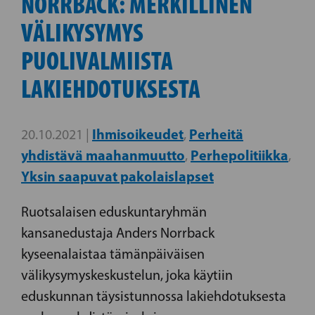
NORRBACK: MERKILLINEN
VÄLIKYSYMYS
PUOLIVALMIISTA
LAKIEHDOTUKSESTA
Ihmisoikeudet
Perheitä
20.10.2021 |
,
yhdistävä maahanmuutto
Perhepolitiikka
,
,
Yksin saapuvat pakolaislapset
Ruotsalaisen eduskuntaryhmän
kansanedustaja Anders Norrback
kyseenalaistaa tämänpäiväisen
välikysymyskeskustelun, joka käytiin
eduskunnan täysistunnossa lakiehdotuksesta