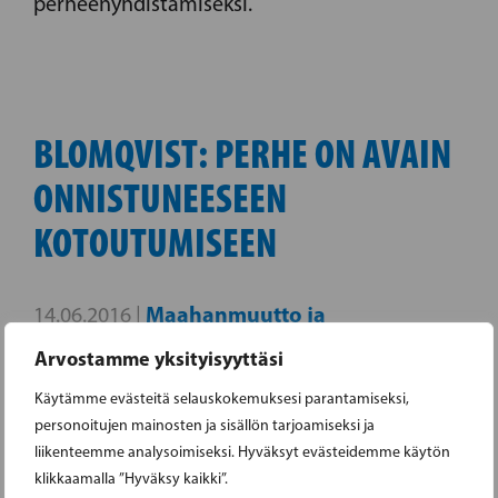
perheenyhdistämiseksi.
BLOMQVIST: PERHE ON AVAIN
ONNISTUNEESEEN
KOTOUTUMISEEN
Maahanmuutto ja
14.06.2016 |
maastamuutto
Perheitä yhdistävä
,
Arvostamme yksityisyyttäsi
maahanmuutto
Käytämme evästeitä selauskokemuksesi parantamiseksi,
personoitujen mainosten ja sisällön tarjoamiseksi ja
Kansanedustaja Thomas Blomqvist ei hyväksy
liikenteemme analysoimiseksi. Hyväksyt evästeidemme käytön
perheenyhdistämisen tiukentamista koskevaa
klikkaamalla ”Hyväksy kaikki”.