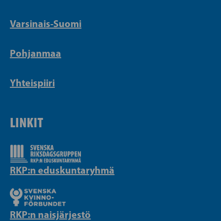
Varsinais-Suomi
Pohjanmaa
Yhteispiiri
LINKIT
RKP:n eduskuntaryhmä
RKP:n naisjärjestö