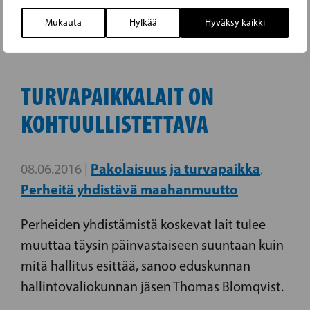
hallituksen esitystä.
Mukauta
Hylkää
Hyväksy kaikki
TURVAPAIKKALAIT ON
KOHTUULLISTETTAVA
Pakolaisuus ja turvapaikka
08.06.2016 |
,
Perheitä yhdistävä maahanmuutto
Perheiden yhdistämistä koskevat lait tulee
muuttaa täysin päinvastaiseen suuntaan kuin
mitä hallitus esittää, sanoo eduskunnan
hallintovaliokunnan jäsen Thomas Blomqvist.