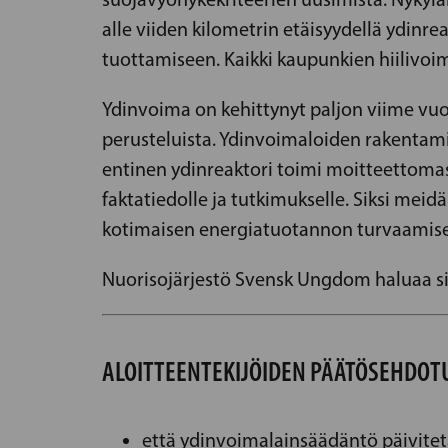
alle viiden kilometrin etäisyydellä ydin
tuottamiseen. Kaikki kaupunkien hiilivoi
Ydinvoima on kehittynyt paljon viime vuos
perusteluista. Ydinvoimaloiden rakentami
entinen ydinreaktori toimi moitteettomast
faktatiedolle ja tutkimukselle. Siksi me
kotimaisen energiatuotannon turvaamise
Nuorisojärjestö Svensk Ungdom haluaa sik
ALOITTEENTEKIJÖIDEN PÄÄTÖSEHDOT
että ydinvoimalainsäädäntö päivitet