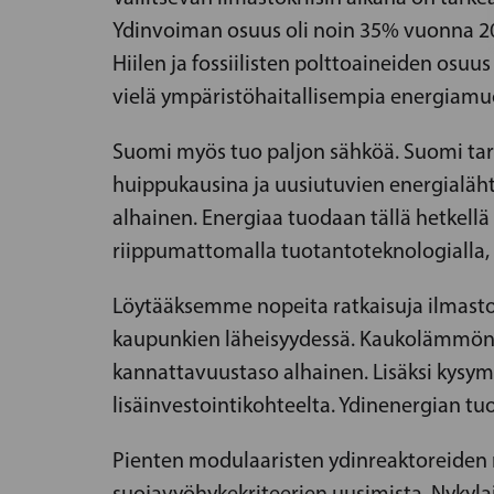
Ydinvoiman osuus oli noin 35% vuonna 2
Hiilen ja fossiilisten polttoaineiden os
vielä ympäristöhaitallisempia energiamu
Suomi myös tuo paljon sähköä. Suomi tarv
huippukausina ja uusiutuvien energialäht
alhainen. Energiaa tuodaan tällä hetkellä
riippumattomalla tuotantoteknologialla
Löytääksemme nopeita ratkaisuja ilmastok
kaupunkien läheisyydessä. Kaukolämmön t
kannattavuustaso alhainen. Lisäksi kysym
lisäinvestointikohteelta. Ydinenergian t
Pienten modulaaristen ydinreaktoreiden
suojavyöhykekriteerien uusimista. Nykylain