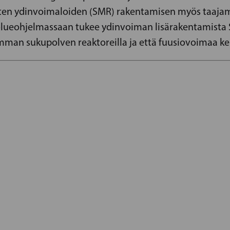
sten ydinvoimaloiden (SMR) rakentamisen myös taajam
olueohjelmassaan tukee ydinvoiman lisärakentamist
man sukupolven reaktoreilla ja että fuusiovoimaa ke