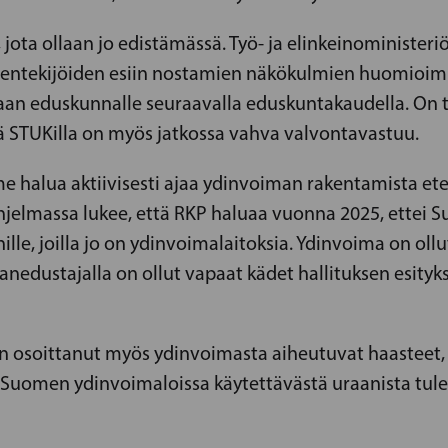
sa, jota ollaan jo edistämässä. Työ- ja elinkeinoministe
entekijöiden esiin nostamien näkökulmien huomioimise
aan eduskunnalle seuraavalla eduskuntakaudella. On 
tä STUKilla on myös jatkossa vahva valvontavastuu.
me halua aktiivisesti ajaa ydinvoiman rakentamista ete
ohjelmassa lukee, että RKP haluaa vuonna 2025, ettei
lle, joilla jo on ydinvoimalaitoksia. Ydinvoima on oll
edustajalla on ollut vapaat kädet hallituksen esityks
n osoittanut myös ydinvoimasta aiheutuvat haasteet, 
 Suomen ydinvoimaloissa käytettävästä uraanista tule