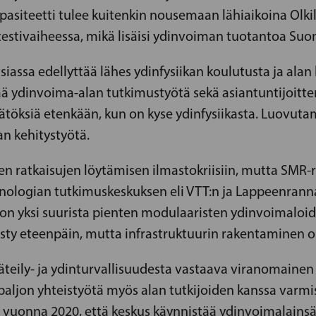
asiteetti tulee kuitenkin nousemaan lähiaikoina Olkil
testivaiheessa, mikä lisäisi ydinvoiman tuotantoa Suo
iassa edellyttää lähes ydinfysiikan koulutusta ja al
 ydinvoima-alan tutkimustyötä sekä asiantuntijoittem
töksiä etenkään, kun on kyse ydinfysiikasta. Luovutam
an kehitystyötä.
den ratkaisujen löytämisen ilmastokriisiin, mutta SMR
ologian tutkimuskeskuksen eli VTT:n ja Lappeenrannan
e on yksi suurista pienten modulaaristen ydinvoimaloi
ty eteenpäin, mutta infrastruktuurin rakentaminen on
teily- ja ydinturvallisuudesta vastaava viranomainen 
 paljon yhteistyötä myös alan tutkijoiden kanssa varm
 vuonna 2020, että keskus käynnistää ydinvoimalains