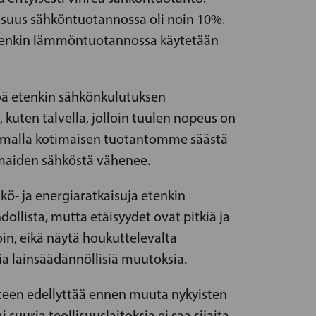
suus sähköntuotannossa oli noin 10%.
a etenkin lämmöntuotannossa käytetään
köä etenkin sähkönkulutuksen
kuten talvella, jolloin tuulen nopeus on
istamalla kotimaisen tuotantomme säästä
maiden sähköstä vähenee.
kö- ja energiaratkaisuja etenkin
ista, mutta etäisyydet ovat pitkiä ja
in, eikä näytä houkuttelevalta
ia lainsäädännöllisiä muutoksia.
teen edellyttää ennen muuta nykyisten
uuria teollisuuslaitoksia ei saa sijaita