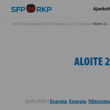
Ajankoh
sfp.fi
/
Partidagsbeslut
/
Puoluekokous 2022 Turussa
/
Aloite 22 
ALOITE 
Energia
Energia
Ydinvoim
22.05.2022 |
,
,