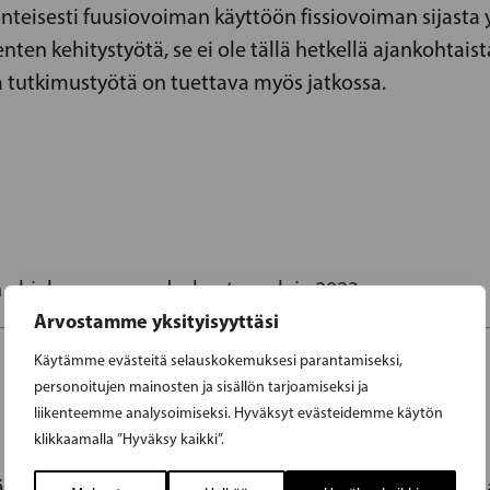
eisesti fuusiovoiman käyttöön fissiovoiman sijasta 
ten kehitystyötä, se ei ole tällä hetkellä ajankohtais
a tutkimustyötä on tuettava myös jatkossa.
S
en ohjelma ennen eduskuntavaaleja 2023
Arvostamme yksityisyyttäsi
Käytämme evästeitä selauskokemuksesi parantamiseksi,
personoitujen mainosten ja sisällön tarjoamiseksi ja
liikenteemme analysoimiseksi. Hyväksyt evästeidemme käytön
klikkaamalla ”Hyväksy kaikki”.
eää varmistaa vihreä ja kotimainen energiantuotanto, j