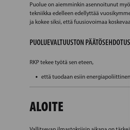
Puolue on aiemminkin asennoitunut myönt
tekniikka edelleen edellyttää vuosikymmen
ja kokee siksi, että fuusiovoimaa koskeva
PUOLUEVALTUUSTON PÄÄTÖSEHDOTU
RKP tekee työtä sen eteen,
että tuodaan esiin energiapoliittin
ALOITE
Vallitsevan ilmastokriisin aikana on tärk