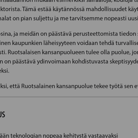
reaktorista. Tämä estää käytännössä mahdollisuudet k
malat on pian suljettu ja me tarvitsemme nopeasti uus
ina, ja meidän on päästävä perusteettomista tiedon si
nen kaupunkien läheisyyteen voidaan tehdä turvallise
i. Ruotsalaisen kansanpuolueen tulee olla puolue, jon
idän on päästävä ydinvoimaan kohdistuvasta skeptisyyde
ksi.
si, että Ruotsalainen kansanpuolue tekee työtä sen e
US
ään teknologian nopeaa kehitystä vastaavaksi