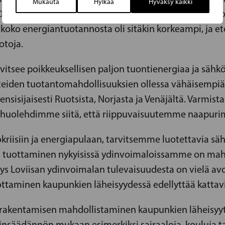
Mukauta
Hylkää
Hyväksy kaikki
020 Suomen sähköstä ja uusiutumattoman energian o
uus koko energiantuotannosta oli sitäkin korkeampi, j
otoja.
itsee poikkeuksellisen paljon tuontienergiaa ja säh
eiden tuotantomahdollisuuksien ollessa vähäisempiä, 
 ensisijaisesti Ruotsista, Norjasta ja Venäjältä. Varm
, huolehdimme siitä, että riippuvaisuutemme naapuri
riisiin ja energiapulaan, tarvitsemme luotettavia säh
uottaminen nykyisissä ydinvoimaloissamme on mahdoll
ys Loviisan ydinvoimalan tulevaisuudesta on vielä avo
uottaminen kaupunkien läheisyydessä edellyttää kattav
 rakentamisen mahdollistaminen kaupunkien läheisyy
säädännön mukaan esimerkiksi sairaaloja, kouluja tai s