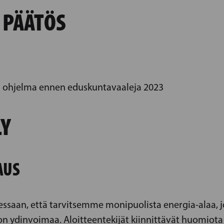
 PÄÄTÖS
en ohjelma ennen eduskuntavaaleja 2023
LY
AUS
essaan, että tarvitsemme monipuolista energia-alaa, 
 ydinvoimaa. Aloitteentekijät kiinnittävät huomiota