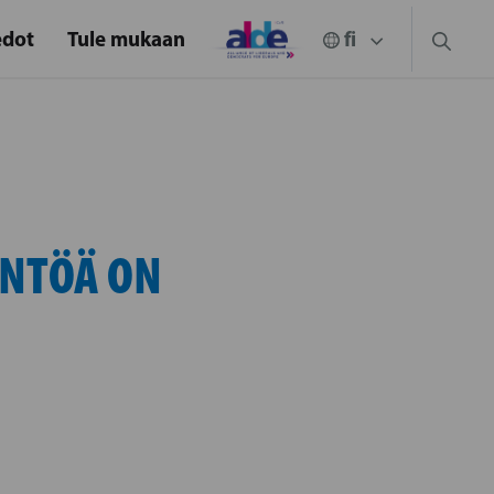
edot
Tule mukaan
ÄNTÖÄ ON