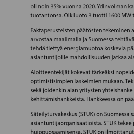
oli noin 35% vuonna 2020. Ydinvoiman kap
tuotantonsa. Olkiluoto 3 tuotti 1600 MW 
Faktaperusteisten päätösten tekeminen as
arvostaa maailmalla ja Suomessa tehtävää
tehdä tiettyä energiamuotoa koskevia pää
asiantuntijoille mahdollisuuden jatkaa al
Aloitteentekijät kokevat tärkeäksi nopei
optimistisimpien laskelmien mukaan. Tekn
sekä joidenkin alan yritysten yhteishank
kehittämishankkeista. Hankkeessa on pääs
Säteilyturvakeskus (STUK) on Suomessa sä
asiantuntijaorganisaatioista. STUK tekee
huippuosaamisensa. STUK on ilmoittanut