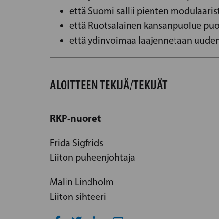
että Suomi sallii pienten modulaari
että Ruotsalainen kansanpuolue pu
että ydinvoimaa laajennetaan uudem
ALOITTEEN TEKIJÄ/TEKIJÄT
RKP-nuoret
Frida Sigfrids
Liiton puheenjohtaja
Malin Lindholm
Liiton sihteeri