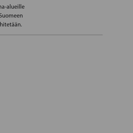
a-alueille
a Suomeen
hitetään.