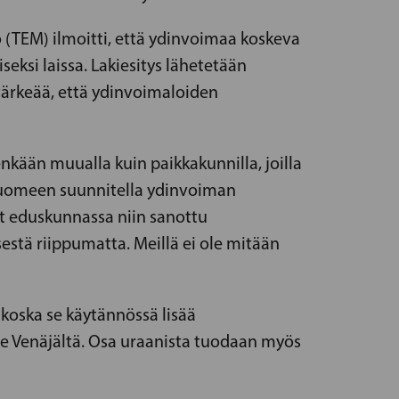
riö (TEM) ilmoitti, että ydinvoimaa koskeva
ksi laissa. Lakiesitys lähetetään
tärkeää, että ydinvoimaloiden
nkään muualla kuin paikkakunnilla, joilla
 Suomeen suunnitella ydinvoiman
ut eduskunnassa niin sanottu
estä riippumatta. Meillä ei ole mitään
koska se käytännössä lisää
e Venäjältä. Osa uraanista tuodaan myös