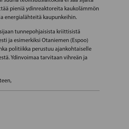
äyttää pieniä ydinreaktoreita kaukolämmön
ia energialähteitä kaupunkeihin.
jaan tunnepohjaisista kriittisistä
sti ja esimerkiksi Otaniemen (Espoo)
ka politiikka perustuu ajankohtaiselle
stä. Ydinvoimaa tarvitaan vihreän ja
teen,