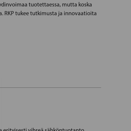
ydinvoimaa tuotettaessa, mutta koska
ta. RKP tukee tutkimusta ja innovaatioita
a erityisesti vihreä sähköntuotanto.