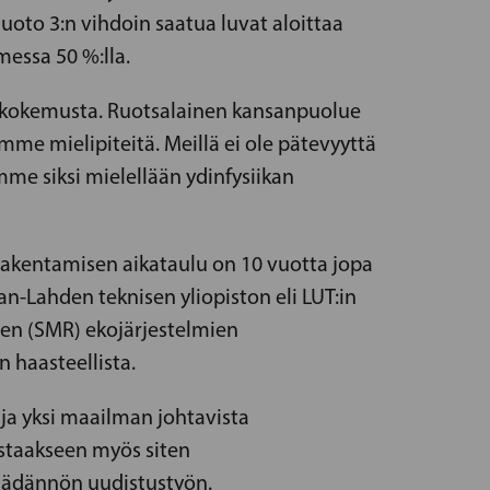
uoto 3:n vihdoin saatua luvat aloittaa
messa 50 %:lla.
an kokemusta. Ruotsalainen kansanpuolue
me mielipiteitä. Meillä ei ole pätevyyttä
me siksi mielellään ydinfysiikan
-rakentamisen aikataulu on 10 vuotta jopa
-Lahden teknisen yliopiston eli LUT:in
den (SMR) ekojärjestelmien
 haasteellista.
ja yksi maailman johtavista
istaakseen myös siten
äädännön uudistustyön.