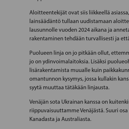
Aloitteentekijät ovat siis liikkeellä asias
lainsäädäntö tullaan uudistamaan aloitte
lausunnolle vuoden 2024 aikana ja annet
rakentaminen tehdään turvallisesti ja et
Puolueen linja on jo pitkään ollut, ettem
jo on ydinvoimalaitoksia. Lisäksi puolue
lisärakentamista muualle kuin paikkakunni
omantunnon kysymys, jossa kullakin kansan
syytä muuttaa tätäkään linjausta.
Venäjän sota Ukrainan kanssa on kuitenki
riippuvaisuuttamme Venäjästä. Suuri osa
Kanadasta ja Australiasta.