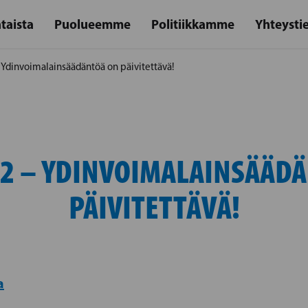
taista
Puolueemme
Politiikkamme
Yhteysti
– Ydinvoimalainsäädäntöä on päivitettävä!
22 – YDINVOIMALAINSÄÄD
PÄIVITETTÄVÄ!
a