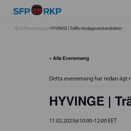
sfp.fi
/
Evenemang
/
HYVINGE | Träffa riksdagsvalskandidater
« Alla Evenemang
Detta evenemang har redan ägt 
HYVINGE | Trä
11.02.2023@10:00
-
12:00
EET