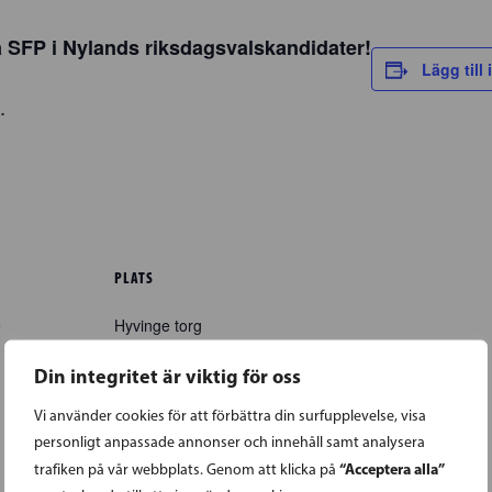
 SFP i Nylands riksdagsvalskandidater!
Lägg till 
.
PLATS
e
Hyvinge torg
Hyvinge
,
05800
+ Google
Din integritet är viktig för oss
Map
Vi använder cookies för att förbättra din surfupplevelse, visa
personligt anpassade annonser och innehåll samt analysera
“Acceptera alla”
trafiken på vår webbplats. Genom att klicka på