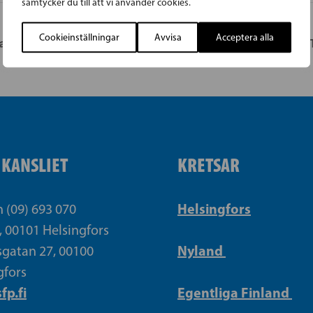
samtycker du till att vi använder cookies.
Cookieinställningar
Avvisa
Acceptera alla
andidater
VICHT
IKANSLIET
KRETSAR
Helsingfors
n (09) 693 070
, 00101 Helsingfors
Nyland
gatan 27, 00100
gfors
fp.fi
Egentliga Finland