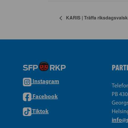
KARIS | Träffa riksdagsvalsk
PART
Instagram
Telefo
PB 430
Facebook
Georgs
Tiktok
Helsin
info@s