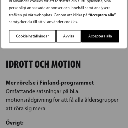
Vi använder cookies för att förbättra din surfupplevelse, visa
närståendevård höjs (530€/mån)
personligt anpassade annonser och innehåll samt analysera
Förlikning avskaffas i fall av familje- och
“Acceptera alla”
trafiken på vår webbplats. Genom att klicka på
närståendevåld.
samtycker du till att vi använder cookies.
Psykoterapiutbildningen ändras till två
Cookieinställningar
Avvisa
Acceptera alla
steg, det första avgiftsfritt.
IDROTT OCH MOTION
Mer rörelse i Finland-programmet
Omfattande satsningar på bl.a.
motionsrådgivning för att få alla åldersgrupper
att röra sig mera.
Övrigt: