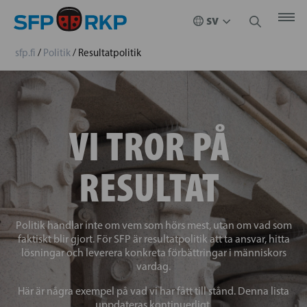
sfp.fi
/
Politik
/
Resultatpolitik
VI TROR PÅ
RESULTAT
Politik handlar inte om vem som hörs mest, utan om vad som
faktiskt blir gjort. För SFP är resultatpolitik att ta ansvar, hitta
lösningar och leverera konkreta förbättringar i människors
vardag.
Här är några exempel på vad vi har fått till stånd. Denna lista
uppdateras kontinuerligt.