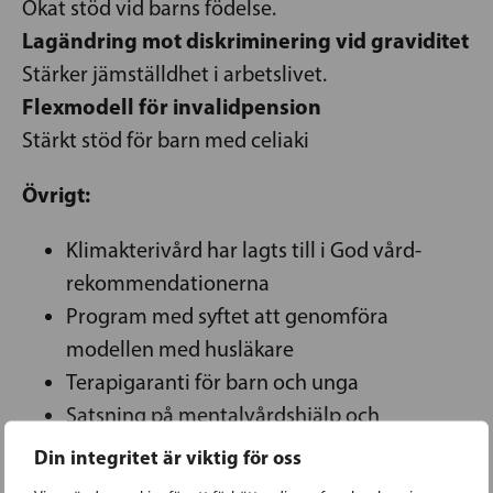
Ökat stöd vid barns födelse.
Lagändring mot diskriminering vid graviditet
Stärker jämställdhet i arbetslivet.
Flexmodell för invalidpension
Stärkt stöd för barn med celiaki
Övrigt:
Klimakterivård har lagts till i God vård-
rekommendationerna
Program med syftet att genomföra
modellen med husläkare
Terapigaranti för barn och unga
Satsning på mentalvårdshjälp och
mentalvårdstjänster med låg tröskel
Din integritet är viktig för oss
Minimiarvodet inom stödet för