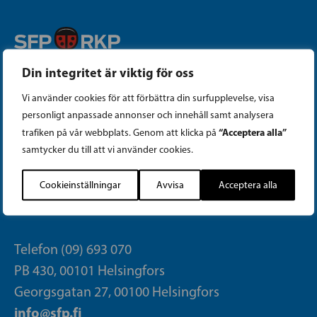
Din integritet är viktig för oss
Instagram
Vi använder cookies för att förbättra din surfupplevelse, visa
Facebook
personligt anpassade annonser och innehåll samt analysera
“Acceptera alla”
trafiken på vår webbplats. Genom att klicka på
Tiktok
samtycker du till att vi använder cookies.
Cookieinställningar
Avvisa
Acceptera alla
PARTIKANSLIET
Telefon (09) 693 070
PB 430, 00101 Helsingfors
Georgsgatan 27, 00100 Helsingfors
info@sfp.fi