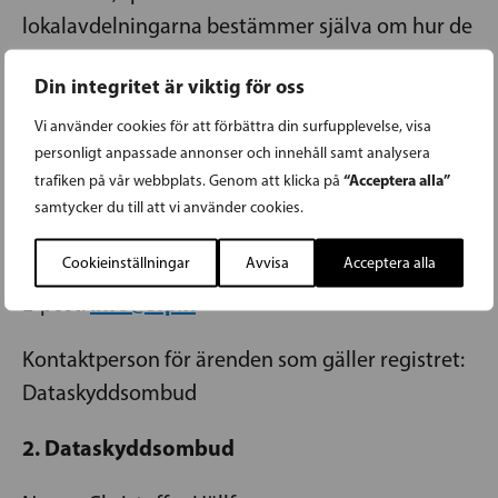
lokalavdelningarna bestämmer själva om hur de
använder uppgifter från evenemang.
Din integritet är viktig för oss
1. Personuppgiftsansvarig
Vi använder cookies för att förbättra din surfupplevelse, visa
personligt anpassade annonser och innehåll samt analysera
Svenska folkpartiet i Finland r.p. (nedan SFP)
“Acceptera alla”
trafiken på vår webbplats. Genom att klicka på
FO-nummer: 0215325-4
samtycker du till att vi använder cookies.
Georgsgatan 27
Cookieinställningar
Avvisa
Acceptera alla
00100 Helsingfors
info@sfp.fi
E-post:
Kontaktperson för ärenden som gäller registret:
Dataskyddsombud
2. Dataskyddsombud